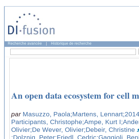
Recherche avancée
|
Historique de recherche
An open data ecosystem for cell m
par
Masuzzo, Paola
;Martens, Lennart
;2014
Participants, Christophe
;Ampe, Kurt I
;Ande
Olivier
;De Wever, Olivier
;Debeir, Christine
;Dolznig, Peter
;Friedl, Cedric
;Gaggioli, Be