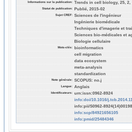
Informations sur la publication:
Trends in cell biology, 25, 2,
Statut de publication:
Publié, 2015-02
Sujet CREF:
Sciences de l'ingénieur
Ingénierie biomédicale
Techniques d'imagerie et tr
Sciences bio-médicales et a
Biologie cellulaire
Mots-clés:
bioinformatics
cell migration
data ecosystem
meta-analysis
standardization
Note générale:
SCOPUS: no.j
Langue:
Anglais
Identificateurs:
urn:issn:0962-8924
info:doi/10.1016/j.tcb.2014.1
info:pii/S0962-8924(14)00198
info:scp/84921656105
info:pmid/25484346