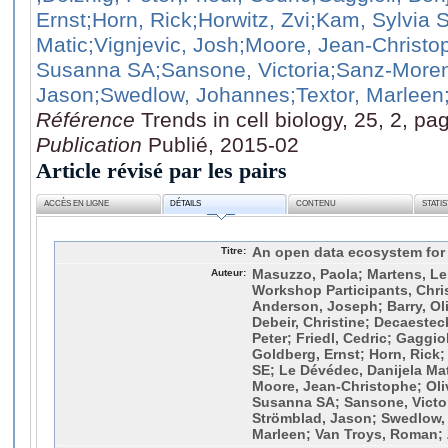
Ernst
;Horn, Rick
;Horwitz, Zvi
;Kam, Sylvia 
Matic
;Vignjevic, Josh
;Moore, Jean-Christo
Susanna SA
;Sansone, Victoria
;Sanz-Moren
Jason
;Swedlow, Johannes
;Textor, Marleen
Référence
Trends in cell biology, 25, 2, pa
Publication
Publié, 2015-02
Article révisé par les pairs
ACCÈS EN LIGNE
DÉTAILS
CONTENU
STATI
Titre:
An open data ecosystem for c
Auteur:
Masuzzo, Paola; Martens, Len
Workshop Participants, Chri
Anderson, Joseph; Barry, Oliv
Debeir, Christine; Decaestec
Peter; Friedl, Cedric; Gaggiol
Goldberg, Ernst; Horn, Rick;
SE; Le Dévédec, Danijela Mat
Moore, Jean-Christophe; Oliv
Susanna SA; Sansone, Victor
Strömblad, Jason; Swedlow,
Marleen; Van Troys, Roman; 