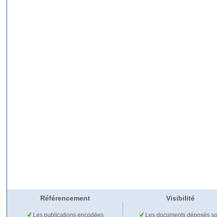
Référencement
Visibilité
Les publications encodées
Les documents déposés so