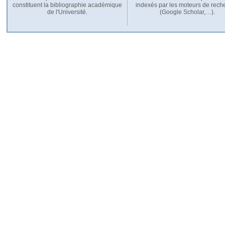
constituent la bibliographie académique
indexés par les moteurs de rech
de l'Université.
(Google Scholar,…).