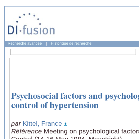
Recherche avancée
|
Historique de recherche
Psychosocial factors and psychol
control of hypertension
par
Kittel, France
Référence
Meeting on psychological factor
Control (14-16 May 1984: Maastricht)