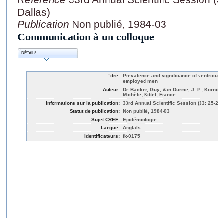
Dallas)
Publication
Non publié, 1984-03
Communication à un colloque
DÉTAILS
Titre:
Prevalence and significance of ventricu
employed men
Auteur:
De Backer, Guy; Van Durme, J. P.; Korni
Michèle; Kittel, France
Informations sur la publication:
33rd Annual Scientific Session (33: 25-
Statut de publication:
Non publié, 1984-03
Sujet CREF:
Epidémiologie
Langue:
Anglais
Identificateurs:
fk-0175