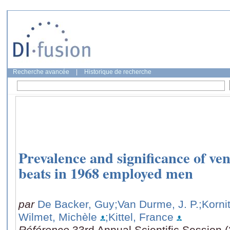
Recherche avancée
|
Historique de recherche
Prevalence and significance of ve
beats in 1968 employed men
par
De Backer, Guy
;Van Durme, J. P.
;Korni
Wilmet, Michèle
;Kittel, France
Référence
33rd Annual Scientific Session 