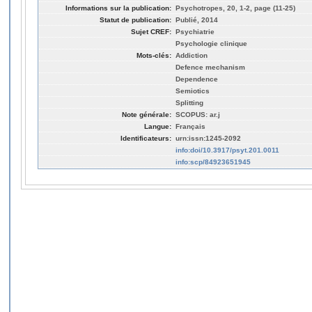
Informations sur la publication:
Psychotropes, 20, 1-2, page (11-25)
Statut de publication:
Publié, 2014
Sujet CREF:
Psychiatrie
Psychologie clinique
Mots-clés:
Addiction
Defence mechanism
Dependence
Semiotics
Splitting
Note générale:
SCOPUS: ar.j
Langue:
Français
Identificateurs:
urn:issn:1245-2092
info:doi/10.3917/psyt.201.0011
info:scp/84923651945