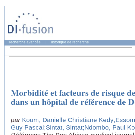
Recherche avancée
|
Historique de recherche
Morbidité et facteurs de risque d
dans un hôpital de référence de 
par
Koum, Danielle Christiane Kedy
;Essom
Guy Pascal
;Sintat, Sintat
;Ndombo, Paul Ko
Référence
The Pan African medical journal