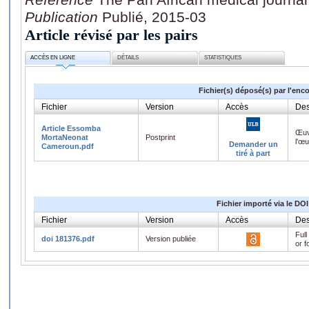
Publication
Publié, 2015-03
Article révisé par les pairs
ACCÈS EN LIGNE
DÉTAILS
STATISTIQUES
Fichier(s) déposé(s) par l'enc
Fichier
Version
Accès
Des
Article Essomba
Œuv
MortaNeonat
Postprint
l'œ
Demander un
Cameroun.pdf
tiré à part
Fichier importé via le DOI
Fichier
Version
Accès
Des
Full
doi 181376.pdf
Version publiée
or f