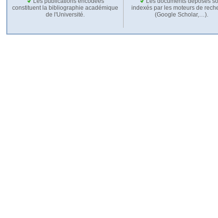
Les publications encodées
Les documents déposés so
constituent la bibliographie académique
indexés par les moteurs de rech
de l'Université.
(Google Scholar,…).