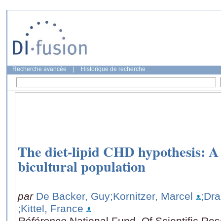
Recherche avancée
|
Historique de recherche
The diet-lipid CHD hypothesis: A 
bicultural population
par
De Backer, Guy
;Kornitzer, Marcel
;Dra
;Kittel, France
Référence
National Fund. Of Scientific Re