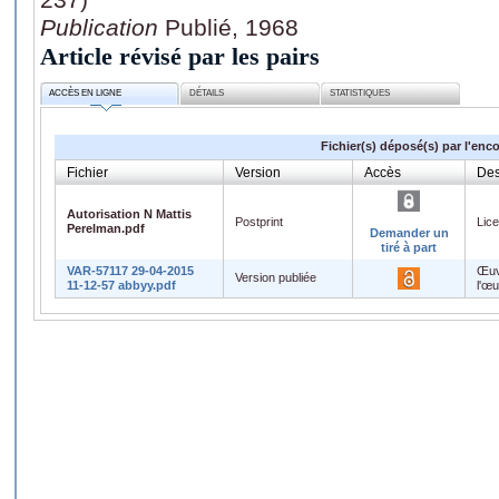
Publication
Publié, 1968
Article révisé par les pairs
ACCÈS EN LIGNE
DÉTAILS
STATISTIQUES
Fichier(s) déposé(s) par l'enc
Fichier
Version
Accès
Des
Autorisation N Mattis
Postprint
Lic
Perelman.pdf
Demander un
tiré à part
VAR-57117 29-04-2015
Œuv
Version publiée
11-12-57 abbyy.pdf
l'œ