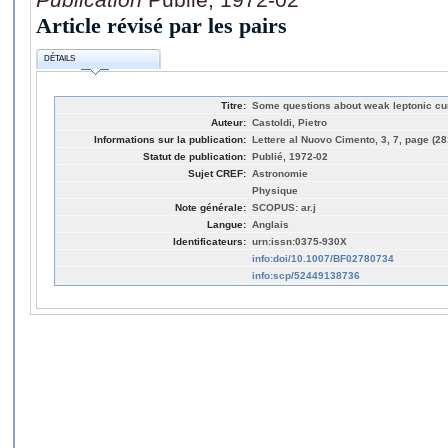
Article révisé par les pairs
DÉTAILS
Titre:
Some questions about weak leptonic cur
Auteur:
Castoldi, Pietro
Informations sur la publication:
Lettere al Nuovo Cimento, 3, 7, page (28
Statut de publication:
Publié, 1972-02
Sujet CREF:
Astronomie
Physique
Note générale:
SCOPUS: ar.j
Langue:
Anglais
Identificateurs:
urn:issn:0375-930X
info:doi/10.1007/BF02780734
info:scp/52449138736