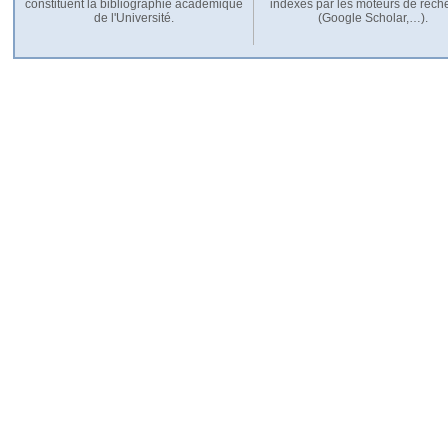
constituent la bibliographie académique
indexés par les moteurs de rech
de l'Université.
(Google Scholar,…).