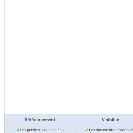
Référencement
Visibilité
Les publications encodées
Les documents déposés so