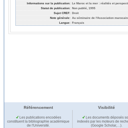
Informations sur la publication:
Le Maroc et la mer : réalités et perspec
Statut de publication:
Non publié, 1995
Sujet CREF:
Droit
Note générale:
Au séminaire de l'Association marocain
Langue:
Français
Référencement
Visibilité
Les publications encodées
Les documents déposés so
constituent la bibliographie académique
indexés par les moteurs de rech
de l'Université.
(Google Scholar,…).