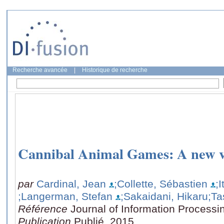
Recherche avancée
|
Historique de recherche
Cannibal Animal Games: A new va
par
Cardinal, Jean
;Collette, Sébastien
;I
;Langerman, Stefan
;Sakaidani, Hikaru
;Ta
Référence
Journal of Information Processi
Publication
Publié, 2015