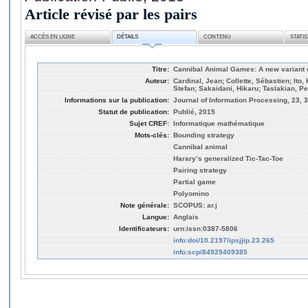
Article révisé par les pairs
ACCÈS EN LIGNE
DÉTAILS
CONTENU
STATI
Titre:
Cannibal Animal Games: A new variant o
Auteur:
Cardinal, Jean; Collette, Sébastien; Ito
Stefan; Sakaidani, Hikaru; Taslakian, P
Informations sur la publication:
Journal of Information Processing, 23, 3
Statut de publication:
Publié, 2015
Sujet CREF:
Informatique mathématique
Mots-clés:
Bounding strategy
Cannibal animal
Harary’s generalized Tic-Tac-Toe
Pairing strategy
Partial game
Polyomino
Note générale:
SCOPUS: ar.j
Langue:
Anglais
Identificateurs:
urn:issn:0387-5806
info:doi/10.2197/ipsjjip.23.265
info:scp/84929409385