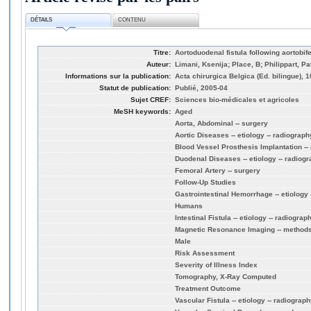
DÉTAILS
CONTENU
Titre:
Aortoduodenal fistula following aortobi
Auteur:
Limani, Ksenija; Place, B; Philippart, Pat
Informations sur la publication:
Acta chirurgica Belgica (Ed. bilingue), 1
Statut de publication:
Publié, 2005-04
Sujet CREF:
Sciences bio-médicales et agricoles
MeSH keywords:
Aged
Aorta, Abdominal -- surgery
Aortic Diseases -- etiology -- radiograph
Blood Vessel Prosthesis Implantation --
Duodenal Diseases -- etiology -- radiogr
Femoral Artery -- surgery
Follow-Up Studies
Gastrointestinal Hemorrhage -- etiology 
Humans
Intestinal Fistula -- etiology -- radiograp
Magnetic Resonance Imaging -- method
Male
Risk Assessment
Severity of Illness Index
Tomography, X-Ray Computed
Treatment Outcome
Vascular Fistula -- etiology -- radiograph