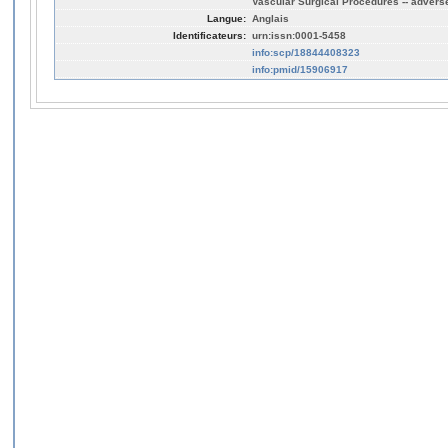
Vascular Surgical Procedures -- adverse
Langue:
Anglais
Identificateurs:
urn:issn:0001-5458
info:scp/18844408323
info:pmid/15906917