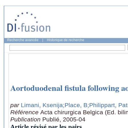
Recherche avancée
|
Historique de recherche
Aortoduodenal fistula following a
par
Limani, Ksenija
;Place, B
;Philippart, Pat
Référence
Acta chirurgica Belgica (Ed. bil
Publication
Publié, 2005-04
Article révisé par les pairs