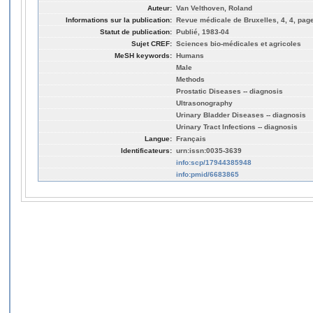
Auteur:
Van Velthoven, Roland
Informations sur la publication:
Revue médicale de Bruxelles, 4, 4, page
Statut de publication:
Publié, 1983-04
Sujet CREF:
Sciences bio-médicales et agricoles
MeSH keywords:
Humans
Male
Methods
Prostatic Diseases -- diagnosis
Ultrasonography
Urinary Bladder Diseases -- diagnosis
Urinary Tract Infections -- diagnosis
Langue:
Français
Identificateurs:
urn:issn:0035-3639
info:scp/17944385948
info:pmid/6683865