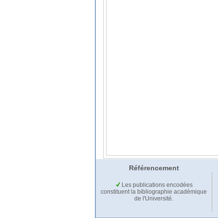
Référencement
Les publications encodées
constituent la bibliographie académique
de l'Université.