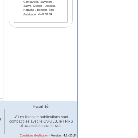
Campanella, Salvatore ,
Saeys, Manon , Deroost,
Natacha , Baetens, Kris
2026-06-01
Publication
Facilité
Les listes de publications sont
u
compatibles avec le CV-ULB, le FNRS
et accessibles sur le web.
Conditions d'utilisation
- Version : 4.1 (2019)