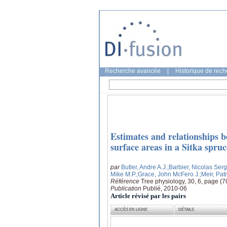
Recherche avancée
|
Historique de rec
Estimates and relationships
surface areas in a Sitka spru
par
Butler, Andre A.J.
;Barbier, Nicolas Ser
Mike M.P.
;Grace, John McFero J.
;Meir, Pat
Référence
Tree physiology, 30, 6, page (
Publication
Publié, 2010-06
Article révisé par les pairs
ACCÈS EN LIGNE
DÉTAILS