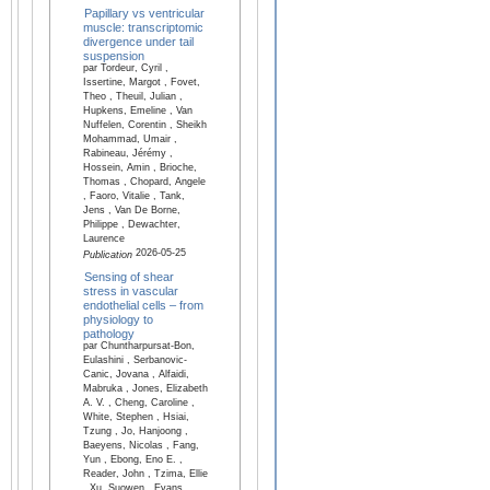
Papillary vs ventricular
muscle: transcriptomic
divergence under tail
suspension
par Tordeur, Cyril ,
Issertine, Margot , Fovet,
Theo , Theuil, Julian ,
Hupkens, Emeline , Van
Nuffelen, Corentin , Sheikh
Mohammad, Umair ,
Rabineau, Jérémy ,
Hossein, Amin , Brioche,
Thomas , Chopard, Angele
, Faoro, Vitalie , Tank,
Jens , Van De Borne,
Philippe , Dewachter,
Laurence
2026-05-25
Publication
Sensing of shear
stress in vascular
endothelial cells – from
physiology to
pathology
par Chuntharpursat-Bon,
Eulashini , Serbanovic-
Canic, Jovana , Alfaidi,
Mabruka , Jones, Elizabeth
A. V. , Cheng, Caroline ,
White, Stephen , Hsiai,
Tzung , Jo, Hanjoong ,
Baeyens, Nicolas , Fang,
Yun , Ebong, Eno E. ,
Reader, John , Tzima, Ellie
, Xu, Suowen , Evans,