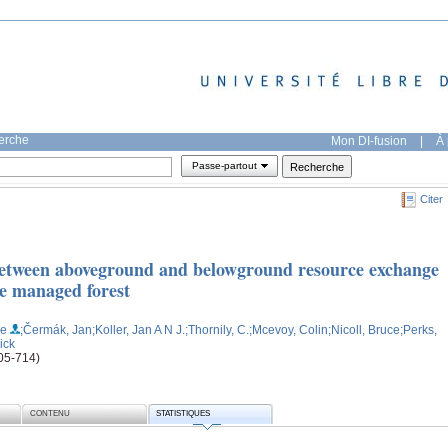
herche
Mon DI-fusion
|
À 
Passe-partout
Citer
 between aboveground and belowground resource exchange
ce managed forest
ge
;Čermák, Jan
;Koller, Jan A N J.
;Thornily, C.
;Mcevoy, Colin
;Nicoll, Bruce
;Perks,
rick
705-714)
CONTENU
STATISTIQUES