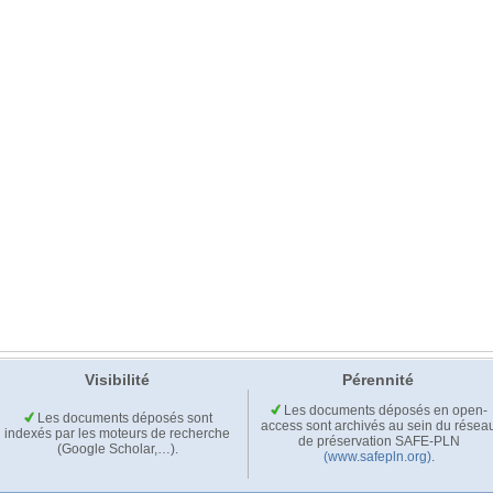
Visibilité
Pérennité
Les documents déposés en open-
Les documents déposés sont
access sont archivés au sein du résea
indexés par les moteurs de recherche
de préservation SAFE-PLN
(Google Scholar,…).
(www.safepln.org)
.