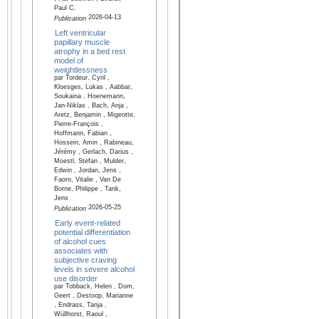
Paul C.
2026-04-13
Publication
Left ventricular
papillary muscle
atrophy in a bed rest
model of
weightlessness
par Tordeur, Cyril ,
Kloesges, Lukas , Aabbar,
Soukaina , Hoenemann,
Jan-Niklas , Bach, Anja ,
Aretz, Benjamin , Migeotte,
Pierre-François ,
Hoffmann, Fabian ,
Hossein, Amin , Rabineau,
Jérémy , Gerlach, Darius ,
Moestl, Stefan , Mulder,
Edwin , Jordan, Jens ,
Faoro, Vitalie , Van De
Borne, Philippe , Tank,
Jens
2026-05-25
Publication
Early event-related
potential differentiation
of alcohol cues
associates with
subjective craving
levels in severe alcohol
use disorder
par Tobback, Helen , Dom,
Geert , Destoop, Marianne
, Endrass, Tanja ,
Wüllhorst, Raoul ,