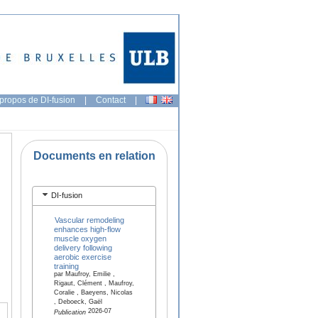
propos de DI-fusion
|
Contact
|
Documents en relation
DI-fusion
Vascular remodeling
enhances high-flow
muscle oxygen
delivery following
aerobic exercise
training
par Maufroy, Emilie ,
Rigaut, Clément , Maufroy,
Coralie , Baeyens, Nicolas
, Deboeck, Gaël
2026-07
Publication