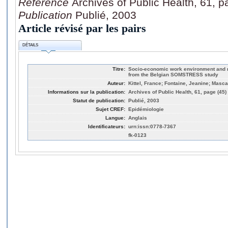
Référence
Archives of Public Health, 61, p
Publication
Publié, 2003
Article révisé par les pairs
DÉTAILS
Titre:
Socio-economic work environment and m
from the Belgian SOMSTRESS study
Auteur:
Kittel, France; Fontaine, Jeanine; Mascag
Informations sur la publication:
Archives of Public Health, 61, page (45)
Statut de publication:
Publié, 2003
Sujet CREF:
Epidémiologie
Langue:
Anglais
Identificateurs:
urn:issn:0778-7367
fk-0123