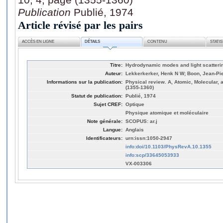
Publication
Publié, 1974
Article révisé par les pairs
ACCÈS EN LIGNE
DÉTAILS
CONTENU
STATI
Titre:
Hydrodynamic modes and light scattering
Auteur:
Lekkerkerker, Henk N W; Boon, Jean-Pi
Informations sur la publication:
Physical review. A, Atomic, Molecular, 
(1355-1360)
Statut de publication:
Publié, 1974
Sujet CREF:
Optique
Physique atomique et moléculaire
Note générale:
SCOPUS: ar.j
Langue:
Anglais
Identificateurs:
urn:issn:1050-2947
info:doi/10.1103/PhysRevA.10.1355
info:scp/33645053933
VX-003306