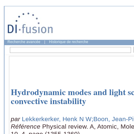
Recherche avancée
|
Historique de recherche
Hydrodynamic modes and light sc
convective instability
par
Lekkerkerker, Henk N W
;Boon, Jean-Pi
Référence
Physical review. A, Atomic, Mole
10, 4, page (1355-1360)