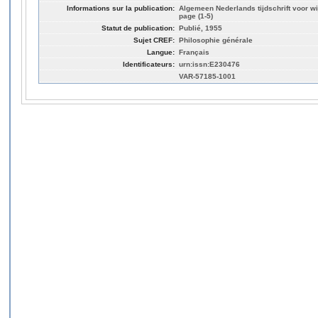
Informations sur la publication:
Algemeen Nederlands tijdschrift voor wi
page (1-5)
Statut de publication:
Publié, 1955
Sujet CREF:
Philosophie générale
Langue:
Français
Identificateurs:
urn:issn:E230476
VAR-57185-1001