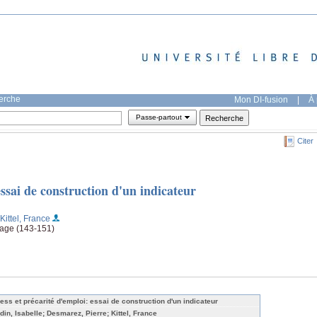
herche
Mon DI-fusion
|
À 
Passe-partout
Citer
essai de construction d'un indicateur
;Kittel, France
 page (143-151)
ress et précarité d'emploi: essai de construction d'un indicateur
din, Isabelle; Desmarez, Pierre; Kittel, France