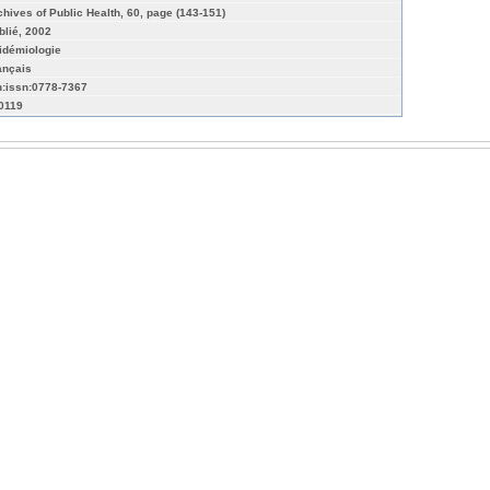
chives of Public Health, 60, page (143-151)
blié, 2002
idémiologie
ançais
n:issn:0778-7367
-0119