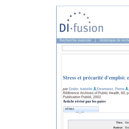
Recherche avancée
|
Historique de rec
Stress et précarité d'emploi: 
par
Godin, Isabelle
;Desmarez, Pierre
Référence
Archives of Public Health, 60,
Publication
Publié, 2002
Article révisé par les pairs
DÉTAILS
Titre:
St
Auteur:
Go