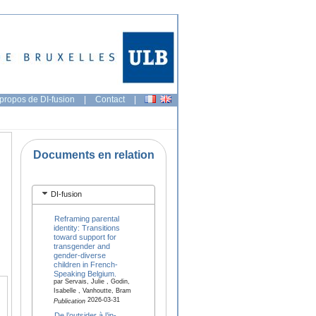
propos de DI-fusion
|
Contact
|
Documents en relation
DI-fusion
Reframing parental
identity: Transitions
toward support for
transgender and
gender-diverse
children in French-
Speaking Belgium.
par Servais, Julie , Godin,
Isabelle , Vanhoutte, Bram
2026-03-31
Publication
De l’outsider à l’in-