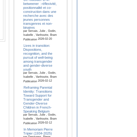
betweener : réflexivité,
positionnalité et co-
construction dans une
recherche avec des
jeunes personnes
transgenres et non-
binaires
par Servais, Julie , Godin,
Isabelle , Vanhoutte, Bram
2026-02-20
Publication
Lives in transition:
Dispositions,
recognition, and the
pursuit of well-being
among transgender
and gender-diverse
youth
par Servais, Julie , Godin,
Isabelle , Vanhoutte, Bram
2026-02-12
Publication
Reframing Parental
Identity: Transitions
Toward Support for
Transgender and
Gender-Diverse
Children in French-
Speaking Belgium
par Servais, Julie , Godin,
Isabelle , Vanhoutte, Bram
2026-02-12
Publication
In Memoriam Pierre
Tripier (1934‑2025)