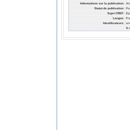
Informations sur la publication:
Ar
Statut de publication:
Pu
Sujet CREF:
Ep
Langue:
Fr
Identificateurs:
ur
fk