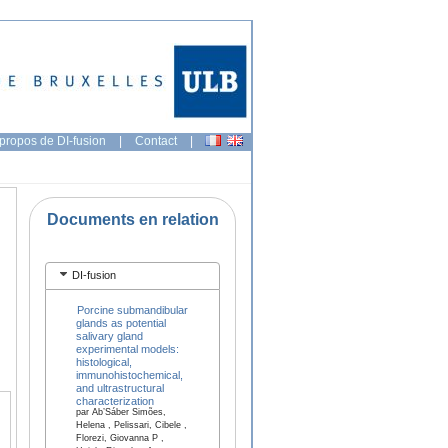
propos de DI-fusion
|
Contact
|
Documents en relation
DI-fusion
Porcine submandibular
glands as potential
salivary gland
experimental models:
histological,
immunohistochemical,
and ultrastructural
characterization
par Ab’Sáber Simões,
Helena , Pelissari, Cibele ,
Florezi, Giovanna P ,