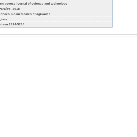
en access journal of science and technology
Paraître, 2015
iences bio-médicales et agricoles
glais
n:issn:2314-5234