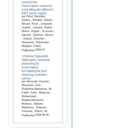
unravel the
transcription networks
controlling the different
EMT tumor states.
par Pérez González,
Andrea , Windels, Gabriel ,
Bévant, Kevin , Lengrand,
Justine , Lemaire, Sophie ,
Moers, Virginie , Scozzaro,
Samuel , Debroux, Ulysse
, Dubois, Christine ,
Vanuytven, Sebastiaan ,
Blanpain, Cédric
2026-07
Publication
Chitosan biguanide
attenuates methanol
poisoning by
scavenging
formaldehyde and
reducing oxidative
stress
par Alimoradi, Houman ,
Abrishami, Amir ,
Ghaffarian-Bahraman, Ali ,
Fallah, Anita , Babacian,
Mohammad ,
Khademalhosseini,
Morteza , Babaee,
Abdolreza , Delporte,
Christine , Razmi, Ali
2026-06-30
Publication