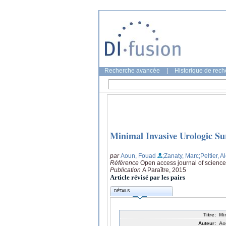
Recherche avancée
|
Historique de rec
Minimal Invasive Urologic Su
par
Aoun, Fouad
;Zanaty, Marc
;Peltier, 
Référence
Open access journal of scienc
Publication
A Paraître, 2015
Article révisé par les pairs
DÉTAILS
Titre:
Mi
Auteur:
Ao