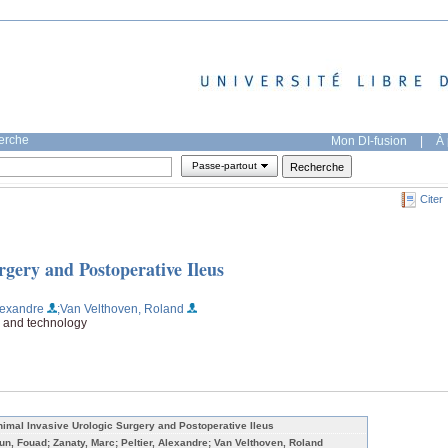
herche
Mon DI-fusion
|
À 
Passe-partout
Citer
rgery and Postoperative Ileus
Alexandre
;Van Velthoven, Roland
e and technology
nimal Invasive Urologic Surgery and Postoperative Ileus
un, Fouad; Zanaty, Marc; Peltier, Alexandre; Van Velthoven, Roland