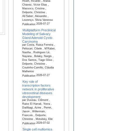
Hsieh, Ricardo , Arana-
Chavez, Victor Elias ,
Massoco, Cristina ,
Delporte, Christine ,
Ab’Saber, Alexandre ,
Lourenço, Silvia Vanessa
2026-07-27
Publication
Multiplatform Preclinical
Modeling of Salivary
Gland Adenoid Cystic
Carcinoma
par Costa, Raisa Ferreira ,
Pelissari, Cibele , M'Rabet,
Nasiha , Rodrigues Lé,
Nayana , Bolaky, Nargis ,
Dos Santos, Tiago Góss ,
Delporte, Christine ,
Coutinho-Camillo, Cláudia
Malheiros
2026-07-27
Publication
Key role of
transcription factors
network in proliferative
vitreoretinal diseases
development
par Duveau, Clément ,
Raiss El Harrak, Yosra ,
Datlibagi, Azine , Perret,
Jason , Willermain,
Francois , Delporte,
Christine , Motulsky, Elie
2026-07-02
Publication
Single cell multiomics