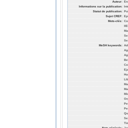
Auteur:
En
Informations sur la publication:
In
Statut de publication:
Pu
Sujet CREF:
Ep
Mots-clés:
Co
II
Ma
Se
Se
MeSH keywords:
Ad
Ag
Ag
Be
Co
Ej
Hu
Li
Ma
Ma
Mi
Or
Pe
Pe
Qu
Se
Ti
Note générale:
Jo