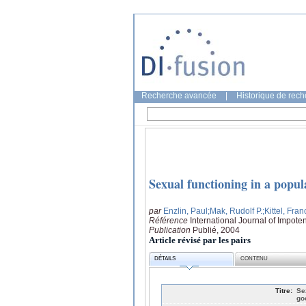
Recherche avancée
|
Historique de rec
Sexual functioning in a popu
par
Enzlin, Paul
;Mak, Rudolf P.
;Kittel, Fra
Référence
International Journal of Impot
Publication
Publié, 2004
Article révisé par les pairs
DÉTAILS
CONTENU
Titre:
Se
go