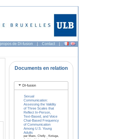
propos de DI-fusion
|
Contact
|
Documents en relation
DI-fusion
Sexual
Communication:
Assessing the Validity
of Three Scales that
Reflect In-Person,
Text-Based, and Voice
Chat-Based Frequency
of Communication
Among U.S. Young
Adults
par Maes, Chelly , Kotiuga,