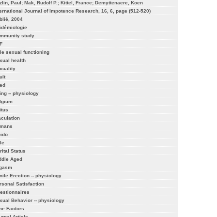
zlin, Paul; Mak, Rudolf P.; Kittel, France; Demyttenaere, Koen
ternational Journal of Impotence Research, 16, 6, page (512-520)
blié, 2004
idémiologie
mmunity study
EF
le sexual functioning
xual health
xuality
ult
ed
ing -- physiology
lgium
itus
aculation
mans
bido
le
rital Status
ddle Aged
gasm
nile Erection -- physiology
rsonal Satisfaction
estionnaires
xual Behavior -- physiology
me Factors
urnal Article