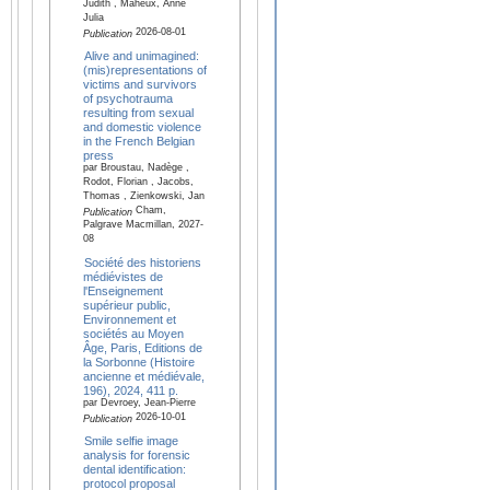
Judith , Maheux, Anne
Julia
2026-08-01
Publication
Alive and unimagined:
(mis)representations of
victims and survivors
of psychotrauma
resulting from sexual
and domestic violence
in the French Belgian
press
par Broustau, Nadège ,
Rodot, Florian , Jacobs,
Thomas , Zienkowski, Jan
Cham,
Publication
Palgrave Macmillan, 2027-
08
Société des historiens
médiévistes de
l'Enseignement
supérieur public,
Environnement et
sociétés au Moyen
Âge, Paris, Editions de
la Sorbonne (Histoire
ancienne et médiévale,
196), 2024, 411 p.
par Devroey, Jean-Pierre
2026-10-01
Publication
Smile selfie image
analysis for forensic
dental identification:
protocol proposal