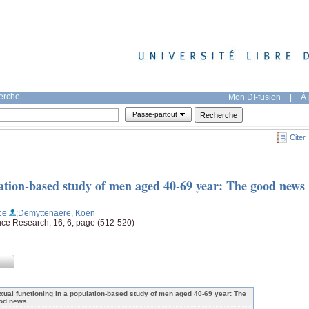
herche
Mon DI-fusion
|
À 
Passe-partout
Citer
lation-based study of men aged 40-69 year: The good news
nce
;Demyttenaere, Koen
ence Research, 16, 6, page (512-520)
xual functioning in a population-based study of men aged 40-69 year: The
od news