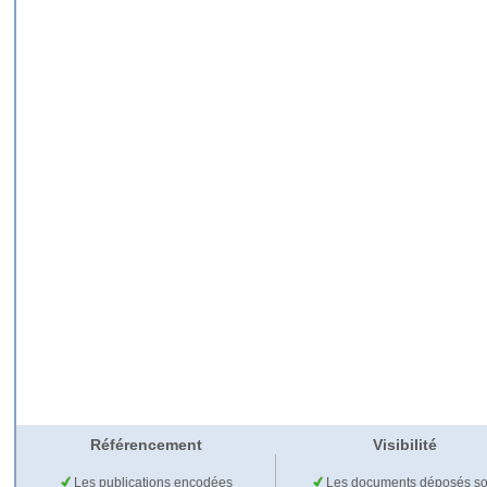
Référencement
Visibilité
Les publications encodées
Les documents déposés so