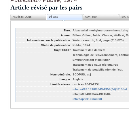
Article révisé par les pairs
ACCÈS EN LIGNE
DÉTAILS
CONTENU
STATI
Titre:
A bacterial methylmercury-mineralizing 
Auteur:
Billen, Gilles; Joiris, Claude; Wollast, R
Informations sur la publication:
Water research, 8, 4, page (219-225)
Statut de publication:
Publié, 1974
Sujet CREF:
Traitement des déchets
Technologie de l'environnement, contrôle
Environnement et pollution
Traitement des eaux résiduaires
Traitement de potabilisation de l'eau
Note générale:
SCOPUS: ar.j
Langue:
Anglais
Identificateurs:
urn:issn:0043-1354
info:doi/10.1016/0043-1354(74)90158-4
info:pii/0043135474901584
info:scp/0016053308