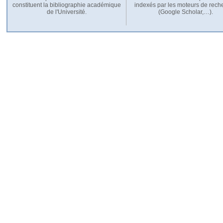
constituent la bibliographie académique
indexés par les moteurs de rech
de l'Université.
(Google Scholar,…).