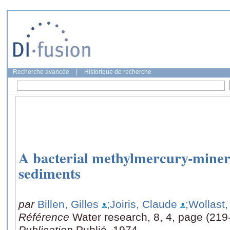
Recherche avancée
|
Historique de recherche
A bacterial methylmercury-mineral
sediments
par
Billen, Gilles
;Joiris, Claude
;Wollast
Référence
Water research, 8, 4, page (219
Publication
Publié, 1974