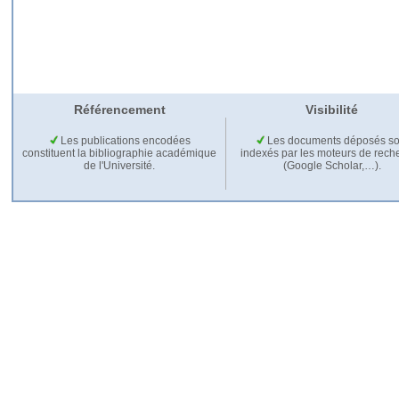
Référencement
Visibilité
Les publications encodées
Les documents déposés so
constituent la bibliographie académique
indexés par les moteurs de rech
de l'Université.
(Google Scholar,…).