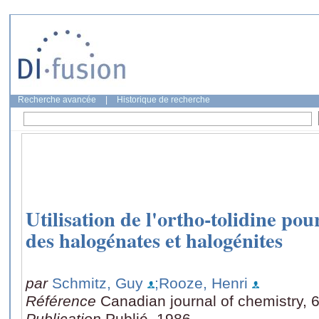
Recherche avancée
|
Historique de recherche
Utilisation de l'ortho-tolidine pou
des halogénates et halogénites
par
Schmitz, Guy
;Rooze, Henri
Référence
Canadian journal of chemistry, 
Publication
Publié, 1986