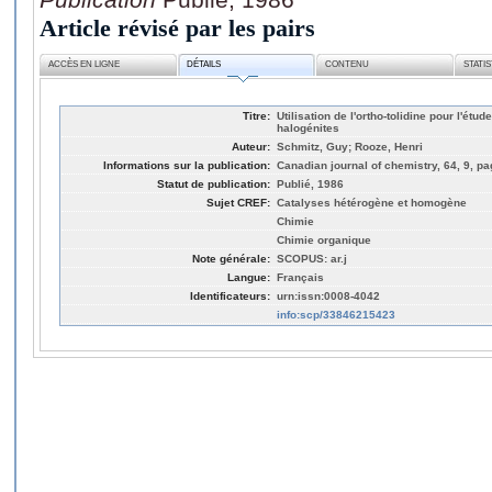
Article révisé par les pairs
ACCÈS EN LIGNE
DÉTAILS
CONTENU
STATI
Titre:
Utilisation de l'ortho-tolidine pour l'ét
halogénites
Auteur:
Schmitz, Guy; Rooze, Henri
Informations sur la publication:
Canadian journal of chemistry, 64, 9, p
Statut de publication:
Publié, 1986
Sujet CREF:
Catalyses hétérogène et homogène
Chimie
Chimie organique
Note générale:
SCOPUS: ar.j
Langue:
Français
Identificateurs:
urn:issn:0008-4042
info:scp/33846215423