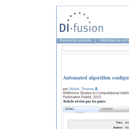
Recherche avancée
|
Historique de rec
Automated algorithm configu
par
Stützle, Thomas
Référence
Studies in Computational Intell
Publication
Publié, 2015
Article révisé par les pairs
DÉTAILS
CONTENU
Titre:
Au
Auteur:
St