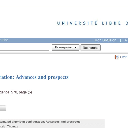
herche
Mon DI-fusion
|
À 
Passe-partout
Citer
ration: Advances and prospects
igence, 570, page (5)
tomated algorithm configuration: Advances and prospects
ützle, Thomas