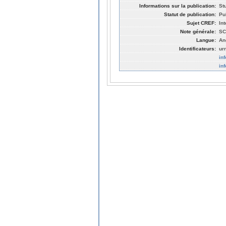
Informations sur la publication:
St
Statut de publication:
Pu
Sujet CREF:
Int
Note générale:
SC
Langue:
An
Identificateurs:
ur
in
in