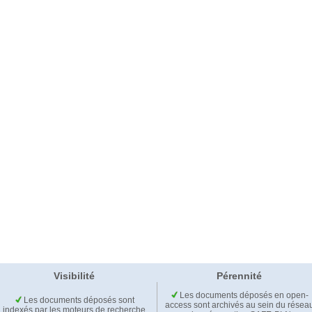
Visibilité
Pérennité
Les documents déposés en open-
Les documents déposés sont
access sont archivés au sein du résea
indexés par les moteurs de recherche