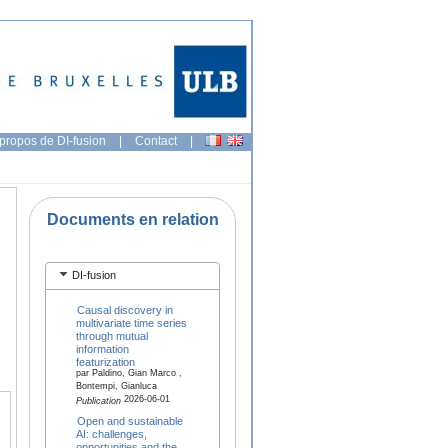
propos de DI-fusion
|
Contact
|
Documents en relation
DI-fusion
Causal discovery in
multivariate time series
through mutual
information
featurization
par Paldino, Gian Marco ,
Bontempi, Gianluca
2026-06-01
Publication
Open and sustainable
AI: challenges,
opportunities and the