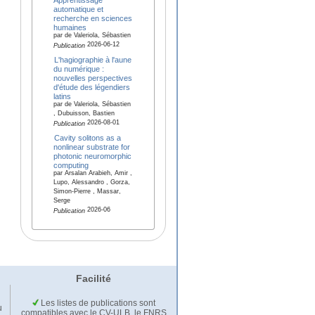
automatique et
recherche en sciences
humaines
par de Valeriola, Sébastien
2026-06-12
Publication
L'hagiographie à l'aune
du numérique :
nouvelles perspectives
d'étude des légendiers
latins
par de Valeriola, Sébastien
, Dubuisson, Bastien
2026-08-01
Publication
Cavity solitons as a
nonlinear substrate for
photonic neuromorphic
computing
par Arsalan Arabieh, Amir ,
Lupo, Alessandro , Gorza,
Simon-Pierre , Massar,
Serge
2026-06
Publication
Facilité
Les listes de publications sont
u
compatibles avec le CV-ULB, le FNRS