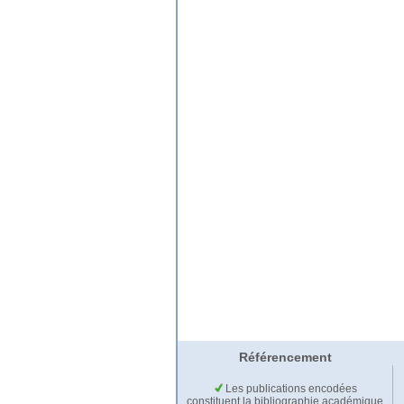
Référencement
Les publications encodées
constituent la bibliographie académique