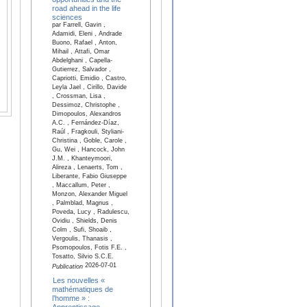
road ahead in the life
sciences
par Farrell, Gavin ,
Adamidi, Eleni , Andrade
Buono, Rafael , Anton,
Mihail , Attafi, Omar
Abdelghani , Capella-
Gutierrez, Salvador ,
Capriotti, Emidio , Castro,
Leyla Jael , Cirillo, Davide
, Crossman, Lisa ,
Dessimoz, Christophe ,
Dimopoulos, Alexandros
A.C. , Fernández-Díaz,
Raúl , Fragkouli, Styliani-
Christina , Goble, Carole ,
Gu, Wei , Hancock, John
J.M. , Khanteymoori,
Alireza , Lenaerts, Tom ,
Liberante, Fabio Giuseppe
, Maccallum, Peter ,
Monzon, Alexander Miguel
, Palmblad, Magnus ,
Poveda, Lucy , Radulescu,
Ovidiu , Shields, Denis
Colm , Sufi, Shoaib ,
Vergoulis, Thanasis ,
Psomopoulos, Fotis F.E. ,
Tosatto, Silvio S.C.E.
2026-07-01
Publication
Les nouvelles «
mathématiques de
l’homme » :
Apprentissage