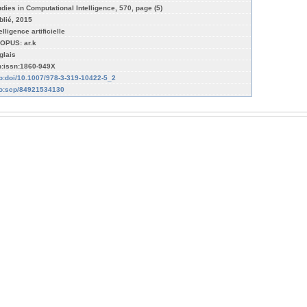
udies in Computational Intelligence, 570, page (5)
blié, 2015
elligence artificielle
OPUS: ar.k
glais
n:issn:1860-949X
fo:doi/10.1007/978-3-319-10422-5_2
fo:scp/84921534130