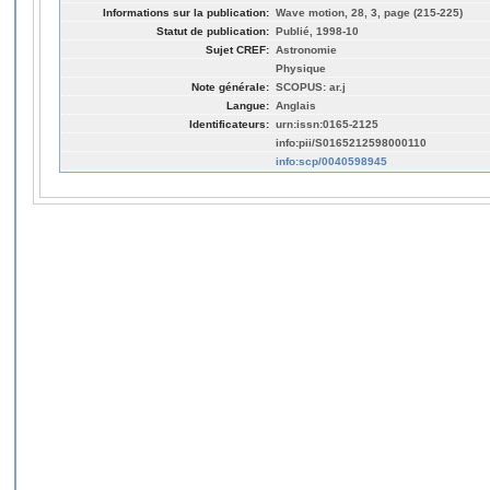
Informations sur la publication:
Wave motion, 28, 3, page (215-225)
Statut de publication:
Publié, 1998-10
Sujet CREF:
Astronomie
Physique
Note générale:
SCOPUS: ar.j
Langue:
Anglais
Identificateurs:
urn:issn:0165-2125
info:pii/S0165212598000110
info:scp/0040598945