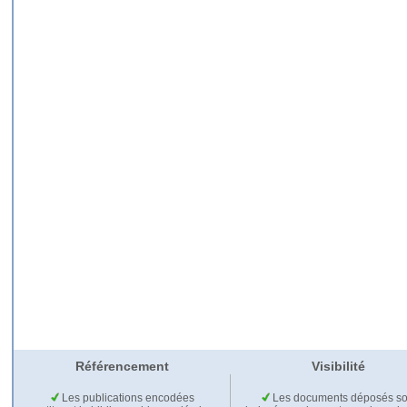
Référencement
Visibilité
Les publications encodées
Les documents déposés so