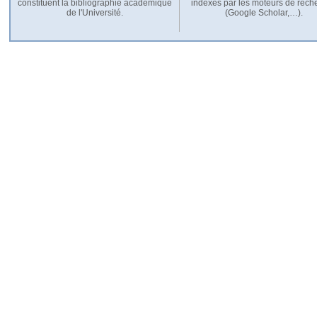
constituent la bibliographie académique
indexés par les moteurs de rech
de l'Université.
(Google Scholar,…).