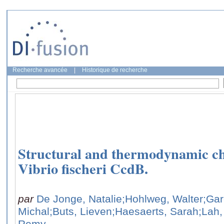
Recherche avancée
|
Historique de recherche
Structural and thermodynamic cha
Vibrio fischeri CcdB.
par
De Jonge, Natalie
;Hohlweg, Walter
;Gar
Michal
;Buts, Lieven
;Haesaerts, Sarah
;Lah,
Remy