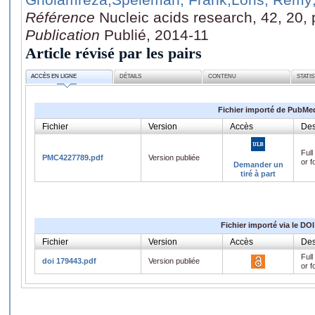
Référence
Nucleic acids research, 42, 20
Publication
Publié, 2014-11
Article révisé par les pairs
ACCÈS EN LIGNE
DÉTAILS
CONTENU
STATI
Fichier importé de PubMe
Fichier
Version
Accès
Des
Full
PMC4227789.pdf
Version publiée
or f
Demander un
tiré à part
Fichier importé via le DOI
Fichier
Version
Accès
Des
Full
doi 179443.pdf
Version publiée
or f