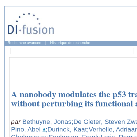
Recherche avancée
|
Historique de recherche
A nanobody modulates the p53 tr
without perturbing its functional 
par
Bethuyne, Jonas
;De Gieter, Steven
;Zw
Pino, Abel
;Durinck, Kaat
;Verhelle, Adriaa
Gholamreza
;Speleman, Frank
;Loris, Remy