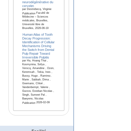
neurodégénérative du
cervelet.
par Destrebecq, Virginie
Faculté de
Publication
Médecine – Sciences
médicales, Bruxelles,
Université libre de
Bruxelles, 2026-06-19
Human Atlas of Tooth
Decay Progression:
Identification of Cellular
Mechanisms Driving
the Switch from Dental
Pulp Repair Toward
Irreversible Pulpitis
par Ha, Hoang Thai ,
Kosmynina, Sofya ,
Verocq, Amandine , Ozen,
Keremsah , Tekia, Ines ,
Bussy, Hugo , Ramirez,
Marie , Sabbah, Dima ,
Goemans, Chloé ,
Vandenbempt, Valerie ,
Gurzov, Esteban Nicolas ,
Singh, Sumeet Pal ,
Baeyens, Nicolas
2026-02-09
Publication