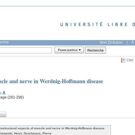
herche
Mon DI-fusion
|
À 
Passe-partout
Citer
uscle and nerve in Werdnig-Hoffmann disease
e
page (281-296)
trastructural aspects of muscle and nerve in Werdnig-Hoffmann disease
liwowski, Henri; Drochmans, Pierre