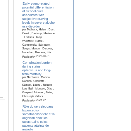
Early event-related
potential differentiation
of alcohol cues
associates with
subjective craving
levels in severe alcohol
use disorder
par Tobback, Helen , Dom,
Geert , Destoop, Marianne
, Endrass, Tanja ,
Wüllhorst, Raoul ,
Campanella, Salvatore ,
Saeys, Manon , Deroost,
Natacha , Baetens, Kris
2026-06-01
Publication
Complication burden
during status
epilepticus and long-
term mortality
par Nazhaeva, Madina ,
Damien, Charlotte ,
Kämppi, Leena , Roberg,
Lars Egil , Monson, Olav ,
Gaspard, Nicolas , Beier,
Christoph Patrick
2026-07
Publication
Rôle du cervelet dans
la perception
somatosensorielle et la
cognition chez les
sujets sains et les
patients atteints de
maladie