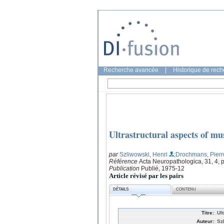
Recherche avancée
|
Historique de rec
Ultrastructural aspects of m
par
Szliwowski, Henri
;Drochmans, Pierr
Référence
Acta Neuropathologica, 31, 4, 
Publication
Publié, 1975-12
Article révisé par les pairs
DÉTAILS
CONTENU
Titre:
Ul
Auteur:
Sz