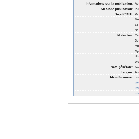
Informations sur la publication:
Ac
Statut de publication:
Pu
Sujet CREF:
Pa
Mé
Sc
Ne
Mots-clés:
Ce
De
Mu
My
Ul
We
Note générale:
SC
Langue:
An
Identificateurs:
ur
in
in
in