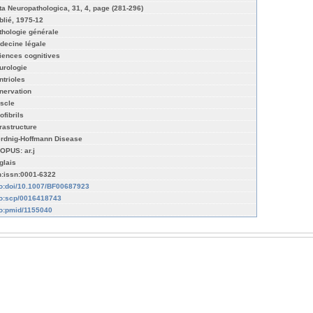
ta Neuropathologica, 31, 4, page (281-296)
blié, 1975-12
thologie générale
decine légale
iences cognitives
urologie
ntrioles
nervation
scle
ofibrils
trastructure
rdnig-Hoffmann Disease
OPUS: ar.j
glais
n:issn:0001-6322
fo:doi/10.1007/BF00687923
fo:scp/0016418743
fo:pmid/1155040