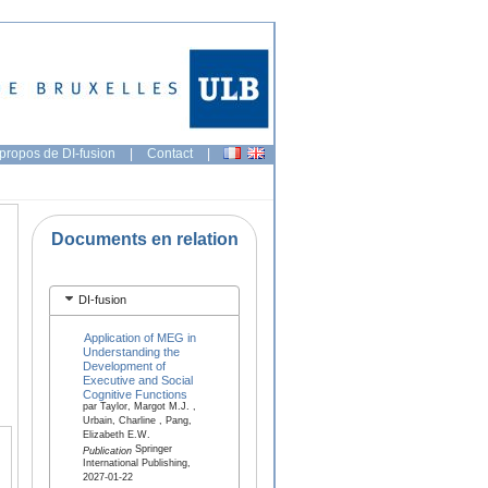
propos de DI-fusion
|
Contact
|
Documents en relation
DI-fusion
Application of MEG in
Understanding the
Development of
Executive and Social
Cognitive Functions
par Taylor, Margot M.J. ,
Urbain, Charline , Pang,
Elizabeth E.W.
Springer
Publication
International Publishing,
2027-01-22