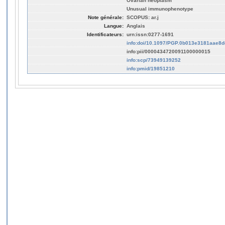
Ovarian neoplasm
Unusual immunophenotype
Note générale:
SCOPUS: ar.j
Langue:
Anglais
Identificateurs:
urn:issn:0277-1691
info:doi/10.1097/PGP.0b013e3181aae8d
info:pii/0000434720091100000015
info:scp/73949139252
info:pmid/19851210