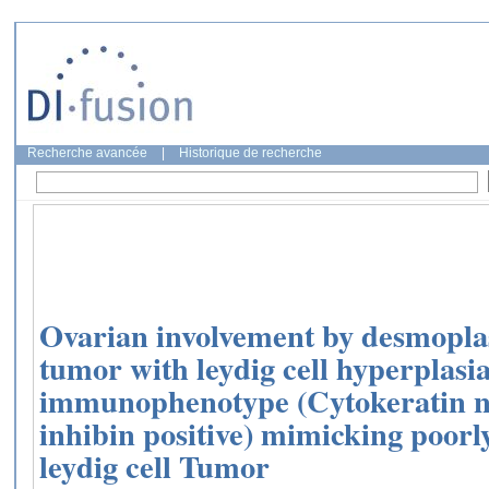
Recherche avancée
|
Historique de recherche
Ovarian involvement by desmoplas
tumor with leydig cell hyperplasi
immunophenotype (Cytokeratin ne
inhibin positive) mimicking poorly
leydig cell Tumor