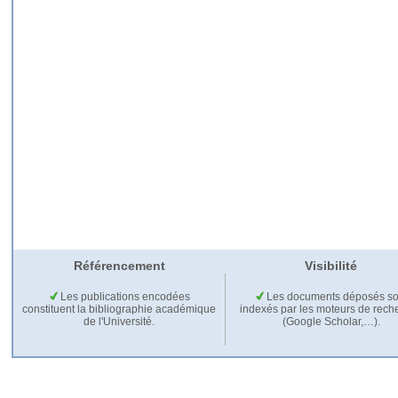
Référencement
Visibilité
Les publications encodées
Les documents déposés so
constituent la bibliographie académique
indexés par les moteurs de rech
de l'Université.
(Google Scholar,…).