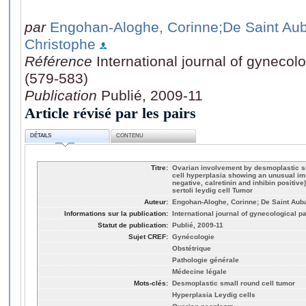
par
Engohan-Aloghe, Corinne
;De Saint Aub
Christophe
Référence
International journal of gynecol
(579-583)
Publication
Publié, 2009-11
Article révisé par les pairs
DÉTAILS
CONTENU
Titre:
Ovarian involvement by desmoplastic sm
cell hyperplasia showing an unusual i
negative, calretinin and inhibin positive
sertoli leydig cell Tumor
Auteur:
Engohan-Aloghe, Corinne; De Saint Auba
Informations sur la publication:
International journal of gynecological p
Statut de publication:
Publié, 2009-11
Sujet CREF:
Gynécologie
Obstétrique
Pathologie générale
Médecine légale
Mots-clés:
Desmoplastic small round cell tumor
Hyperplasia Leydig cells