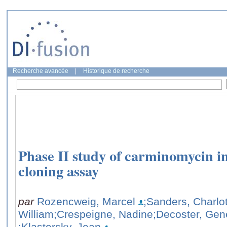
Recherche avancée
|
Historique de recherche
Phase II study of carminomycin 
cloning assay
par
Rozencweig, Marcel
;Sanders, Charlo
William
;Crespeigne, Nadine
;Decoster, Gen
;Klastersky, Jean