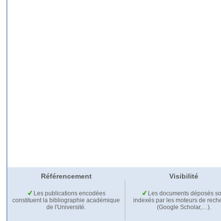
Référencement
Visibilité
Les publications encodées
Les documents déposés so
constituent la bibliographie académique
indexés par les moteurs de rech
de l'Université.
(Google Scholar,…).