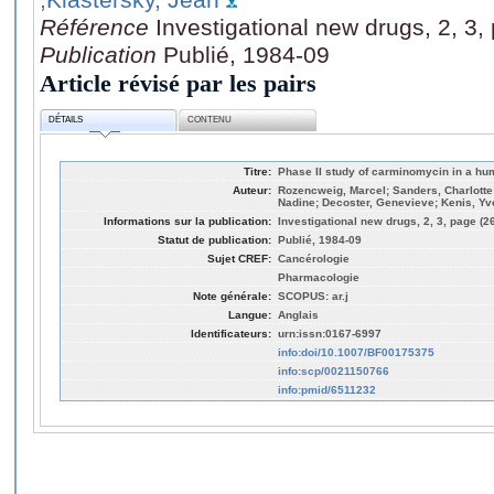
Référence
Investigational new drugs, 2, 3
Publication
Publié, 1984-09
Article révisé par les pairs
DÉTAILS
CONTENU
Titre:
Phase II study of carminomycin in a h
Auteur:
Rozencweig, Marcel; Sanders, Charlotte
Nadine; Decoster, Genevieve; Kenis, Yv
Informations sur la publication:
Investigational new drugs, 2, 3, page (2
Statut de publication:
Publié, 1984-09
Sujet CREF:
Cancérologie
Pharmacologie
Note générale:
SCOPUS: ar.j
Langue:
Anglais
Identificateurs:
urn:issn:0167-6997
info:doi/10.1007/BF00175375
info:scp/0021150766
info:pmid/6511232