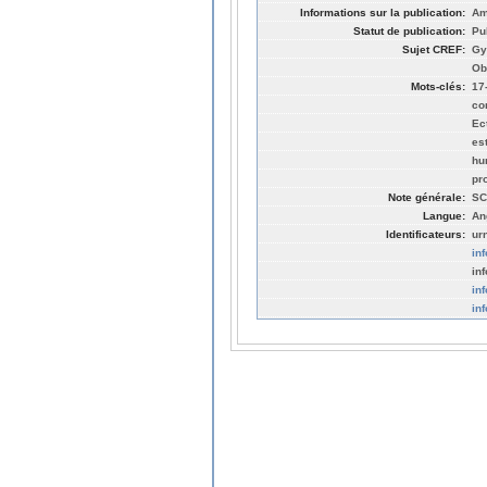
Informations sur la publication:
Am
Statut de publication:
Pu
Sujet CREF:
Gy
Ob
Mots-clés:
17
co
Ec
es
hu
pr
Note générale:
SC
Langue:
An
Identificateurs:
ur
in
in
in
in