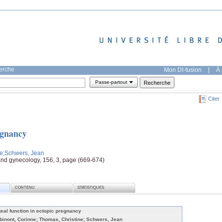
herche
Mon DI-fusion
|
À 
Passe-partout
Citer
egnancy
ne
;Schwers, Jean
 and gynecology, 156, 3, page (669-674)
CONTENU
STATISTIQUES
teal function in ectopic pregnancy
binont, Corinne; Thomas, Christine; Schwers, Jean