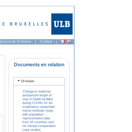
propos de DI-fusion
|
Contact
|
Documents en relation
DI-fusion
Change in maternal
postpartum length of
stay in health facilities
during COVID-19: An
explanatory sequential
mixed-methods study
with population-
representative data
from 33 countries and
six nested comparative
case studies