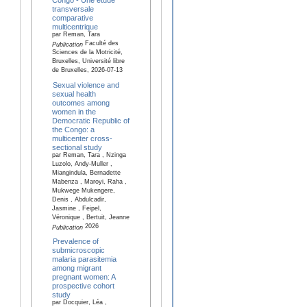
transversale
comparative
multicentrique
par Reman, Tara
Faculté des
Publication
Sciences de la Motricité,
Bruxelles, Université libre
de Bruxelles, 2026-07-13
Sexual violence and
sexual health
outcomes among
women in the
Democratic Republic of
the Congo: a
multicenter cross-
sectional study
par Reman, Tara , Nzinga
Luzolo, Andy-Muller ,
Miangindula, Bernadette
Mabenza , Maroyi, Raha ,
Mukwege Mukengere,
Denis , Abdulcadir,
Jasmine , Feipel,
Véronique , Bertuit, Jeanne
2026
Publication
Prevalence of
submicroscopic
malaria parasitemia
among migrant
pregnant women: A
prospective cohort
study
par Docquier, Léa ,