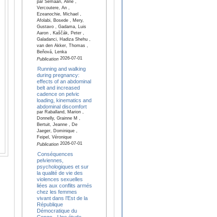
par Semaan, Aline ,
Vercoutere, An ,
Ezeanochie, Michael ,
Afolabi, Bosede , Mery,
Gustavo , Gadama, Luis
Aaron , Kaščák, Peter ,
Galadanci, Hadiza Shehu ,
van den Akker, Thomas ,
Beňová, Lenka
2026-07-01
Publication
Running and walking
during pregnancy:
effects of an abdominal
belt and increased
cadence on pelvic
loading, kinematics and
abdominal discomfort
par Raballand, Marion ,
Donnelly, Grainne M ,
Bertuit, Jeanne , De
Jaeger, Dominique ,
Feipel, Véronique
2026-07-01
Publication
Conséquences
pelviennes,
psychologiques et sur
la qualité de vie des
violences sexuelles
liées aux conflits armés
chez les femmes
vivant dans l’Est de la
République
Démocratique du
Congo - Une étude