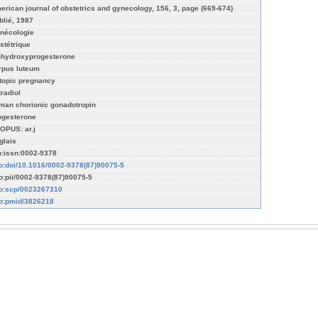
erican journal of obstetrics and gynecology, 156, 3, page (669-674)
blié, 1987
nécologie
stétrique
-hydroxyprogesterone
rpus luteum
topic pregnancy
tradiol
man chorionic gonadotropin
ogesterone
OPUS: ar.j
glais
n:issn:0002-9378
fo:doi/10.1016/0002-9378(87)90075-5
fo:pii/0002-9378(87)90075-5
fo:scp/0023267310
fo:pmid/3826218