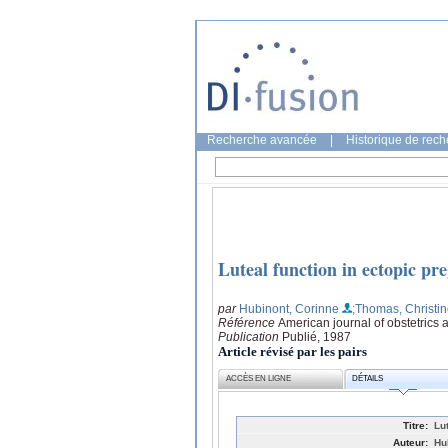
Recherche avancée
|
Historique de rec
Luteal function in ectopic pr
par
Hubinont, Corinne
;Thomas, Christi
Référence
American journal of obstetrics
Publication
Publié, 1987
Article révisé par les pairs
ACCÈS EN LIGNE
DÉTAILS
Titre:
Lu
Auteur:
Hu