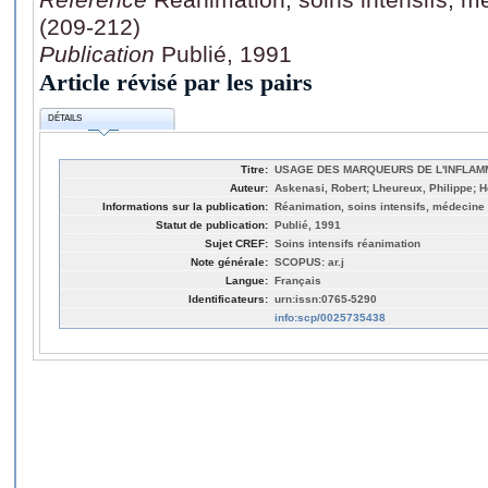
(209-212)
Publication
Publié, 1991
Article révisé par les pairs
DÉTAILS
Titre:
USAGE DES MARQUEURS DE L'INFLAM
Auteur:
Askenasi, Robert; Lheureux, Philippe; H
Informations sur la publication:
Réanimation, soins intensifs, médecine 
Statut de publication:
Publié, 1991
Sujet CREF:
Soins intensifs réanimation
Note générale:
SCOPUS: ar.j
Langue:
Français
Identificateurs:
urn:issn:0765-5290
info:scp/0025735438