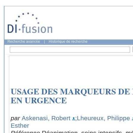
Recherche avancée
|
Historique de recherche
USAGE DES MARQUEURS DE
EN URGENCE
par
Askenasi, Robert
;Lheureux, Philippe
Esther
Référence
Réanimation, soins intensifs, m