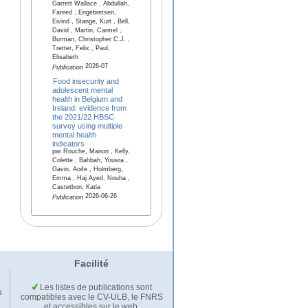
Garrett Wallace , Abdullah,
Fareed , Engebretsen,
Eivind , Stange, Kurt , Bell,
David , Martin, Carmel ,
Burman, Christopher C.J. ,
Tretter, Felix , Paul,
Elisabeth
2026-07
Publication
Food insecurity and
adolescent mental
health in Belgium and
Ireland: evidence from
the 2021/22 HBSC
survey using multiple
mental health
indicators
par Rouche, Manon , Kelly,
Colette , Bahbah, Yousra ,
Gavin, Aoife , Holmberg,
Emma , Haj Ayed, Nouha ,
Castetbon, Katia
2026-06-26
Publication
Facilité
Les listes de publications sont
u
compatibles avec le CV-ULB, le FNRS
et accessibles sur le web.