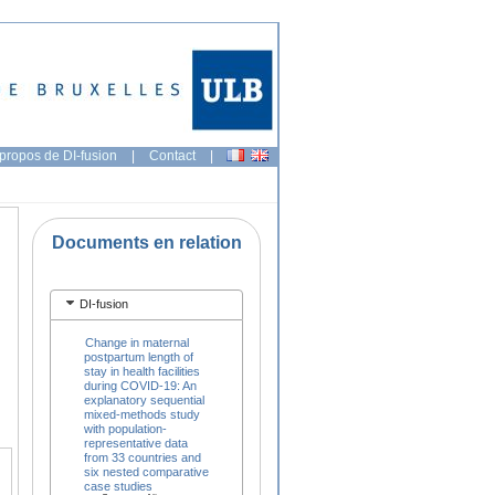
propos de DI-fusion
|
Contact
|
Documents en relation
DI-fusion
Change in maternal
postpartum length of
stay in health facilities
during COVID-19: An
explanatory sequential
mixed-methods study
with population-
representative data
from 33 countries and
six nested comparative
case studies