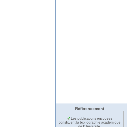
Référencement
Les publications encodées
constituent la bibliographie académique
de l'Université.