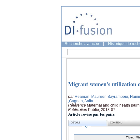
Recherche avancée
|
Historique de rec
Migrant women's utilization o
par
Heaman, Maureen
;Bayrampour, Hami
;Gagnon, Anita
Référence
Maternal and child health journ
Publication
Publié, 2013-07
Article révisé par les pairs
DÉTAILS
CONTENU
Titre:
Mi