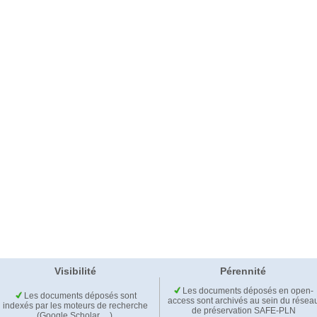
Visibilité
Pérennité
Les documents déposés en open-
Les documents déposés sont
access sont archivés au sein du résea
indexés par les moteurs de recherche
de préservation SAFE-PLN
(Google Scholar,…).