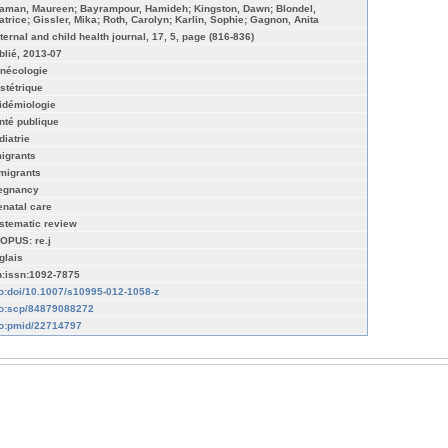
aman, Maureen; Bayrampour, Hamideh; Kingston, Dawn; Blondel,
atrice; Gissler, Mika; Roth, Carolyn; Karlin, Sophie; Gagnon, Anita
ternal and child health journal, 17, 5, page (816-836)
blié, 2013-07
nécologie
stétrique
idémiologie
nté publique
diatrie
igrants
migrants
egnancy
enatal care
stematic review
OPUS: re.j
glais
n:issn:1092-7875
fo:doi/10.1007/s10995-012-1058-z
fo:scp/84879088272
fo:pmid/22714797