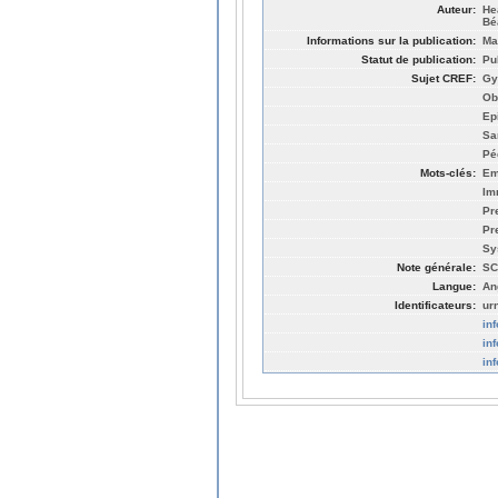
Auteur:
He
Bé
Informations sur la publication:
Ma
Statut de publication:
Pu
Sujet CREF:
Gy
Ob
Ep
Sa
Pé
Mots-clés:
Em
Im
Pr
Pr
Sy
Note générale:
SC
Langue:
An
Identificateurs:
ur
in
in
in