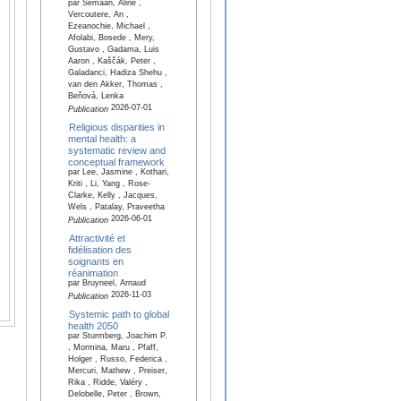
par Semaan, Aline ,
Vercoutere, An ,
Ezeanochie, Michael ,
Afolabi, Bosede , Mery,
Gustavo , Gadama, Luis
Aaron , Kaščák, Peter ,
Galadanci, Hadiza Shehu ,
van den Akker, Thomas ,
Beňová, Lenka
2026-07-01
Publication
Religious disparities in
mental health: a
systematic review and
conceptual framework
par Lee, Jasmine , Kothari,
Kriti , Li, Yang , Rose-
Clarke, Kelly , Jacques,
Wels , Patalay, Praveetha
2026-06-01
Publication
Attractivité et
fidélisation des
soignants en
réanimation
par Bruyneel, Arnaud
2026-11-03
Publication
Systemic path to global
health 2050
par Sturmberg, Joachim P.
, Mormina, Maru , Pfaff,
Holger , Russo, Federica ,
Mercuri, Mathew , Preiser,
Rika , Ridde, Valéry ,
Delobelle, Peter , Brown,