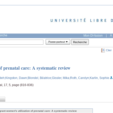
herche
Mon DI-fusion
|
À 
Passe-partout
Citer
f prenatal care: A systematic review
deh
;Kingston, Dawn
;Blondel, Béatrice
;Gissler, Mika
;Roth, Carolyn
;Karlin, Sophie
al, 17, 5, page (816-836)
grant women's utilization of prenatal care: A systematic review