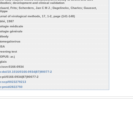
tibodies; development and clinical validation
elaard, Frits; Scherders, Jan C M J.; Dagelinckx, Charles; Gausset,
ilippe
urnal of virological methods, 17, 1-2, page (141-148)
blié, 1987
rologie médicale
rologie générale
tibody
tomegalovirus
ISA
reening test
OPUS: ar.j
glais
n:issn:0166-0934
fo:doi/10.1016/0166-0934(87)90077-2
fo:pii/0166-0934(87)90077-2
fo:scp/0023279213
fo:pmid/2822750