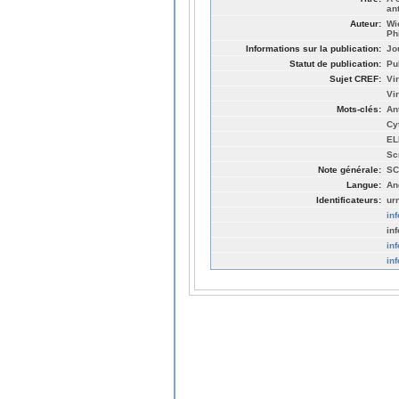
an
Auteur:
Wi
Ph
Informations sur la publication:
Jo
Statut de publication:
Pu
Sujet CREF:
Vi
Vi
Mots-clés:
An
Cy
EL
Sc
Note générale:
SC
Langue:
An
Identificateurs:
ur
in
in
in
in