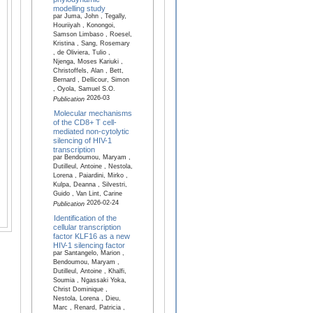
modelling study
par Juma, John , Tegally,
Houriiyah , Konongoi,
Samson Limbaso , Roesel,
Kristina , Sang, Rosemary
, de Oliviera, Tulio ,
Njenga, Moses Kariuki ,
Christoffels, Alan , Bett,
Bernard , Dellicour, Simon
, Oyola, Samuel S.O.
2026-03
Publication
Molecular mechanisms
of the CD8+ T cell-
mediated non-cytolytic
silencing of HIV-1
transcription
par Bendoumou, Maryam ,
Dutilleul, Antoine , Nestola,
Lorena , Paiardini, Mirko ,
Kulpa, Deanna , Silvestri,
Guido , Van Lint, Carine
2026-02-24
Publication
Identification of the
cellular transcription
factor KLF16 as a new
HIV-1 silencing factor
par Santangelo, Marion ,
Bendoumou, Maryam ,
Dutilleul, Antoine , Khalfi,
Soumia , Ngassaki Yoka,
Christ Dominique ,
Nestola, Lorena , Dieu,
Marc , Renard, Patricia ,