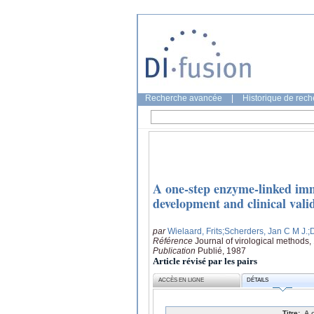
Recherche avancée
|
Historique de rec
A one-step enzyme-linked imm
development and clinical vali
par
Wielaard, Frits
;Scherders, Jan C M J.
;
Référence
Journal of virological methods,
Publication
Publié, 1987
Article révisé par les pairs
ACCÈS EN LIGNE
DÉTAILS
Titre:
A 