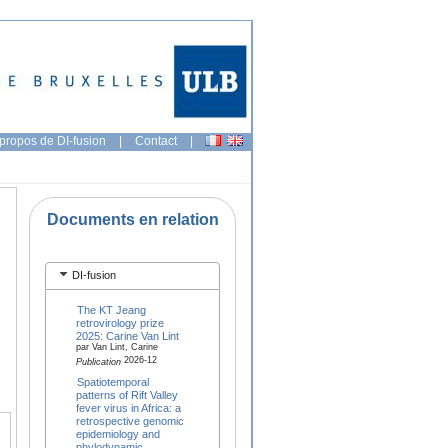
propos de DI-fusion
|
Contact
|
Documents en relation
DI-fusion
The KT Jeang
retrovirology prize
2025: Carine Van Lint
par Van Lint, Carine
2026-12
Publication
Spatiotemporal
patterns of Rift Valley
fever virus in Africa: a
retrospective genomic
epidemiology and
phylodynamic