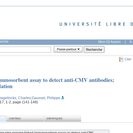
herche
Mon DI-fusion
|
À 
Passe-partout
Citer
unosorbent assay to detect anti-CMV antibodies;
dation
Dagelinckx, Charles
;Gausset, Philippe
 17, 1-2, page (141-148)
CONTENU
STATISTIQUES
one-step enzyme-linked immunosorbent assay to detect anti-CMV