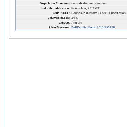
Organisme financeur:
commission européenne
Statut de publication:
Non publié, 2012-03
Sujet CREF:
Economie du travail et de la population
Volumes/pages:
14 p.
Langue:
Anglais
Identificateurs:
RePEc:ulb:ulbeco:2013/193738