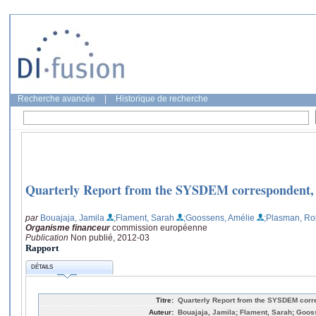
Recherche avancée
|
Historique de recherche
Quarterly Report from the SYSDEM correspondent,
par
Bouajaja, Jamila
;Flament, Sarah
;Goossens, Amélie
;Plasman, Ro
Organisme financeur
commission européenne
Publication
Non publié, 2012-03
Rapport
DÉTAILS
Titre:
Quarterly Report from the SYSDEM corr
Auteur:
Bouajaja, Jamila; Flament, Sarah; Goos