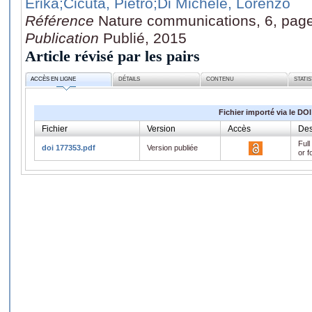
Erika
;Cicuta, Pietro
;Di Michele, Lorenzo
Référence
Nature communications, 6, pag
Publication
Publié, 2015
Article révisé par les pairs
ACCÈS EN LIGNE
DÉTAILS
CONTENU
STATI
Fichier importé via le DOI
Fichier
Version
Accès
Des
Full
doi 177353.pdf
Version publiée
or f