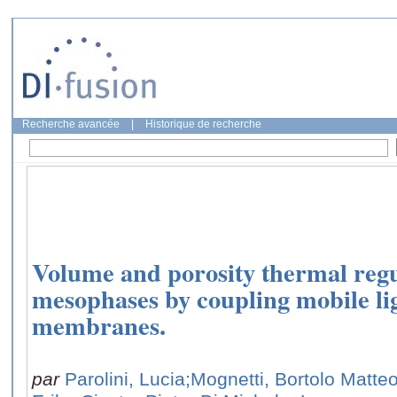
Recherche avancée
|
Historique de recherche
Volume and porosity thermal regul
mesophases by coupling mobile lig
membranes.
par
Parolini, Lucia
;Mognetti, Bortolo Matte