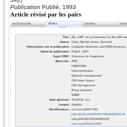
Publication
Publié, 1993
Article révisé par les pairs
ACCÈS EN LIGNE
DÉTAILS
CONTENU
STATI
Titre:
(N) - LMP: an architecture for the OSI 
Auteur:
Colin, Michel; Sales, Bernard
Informations sur la publication:
Computer Networks and ISDN Systems, 2
Statut de publication:
Publié, 1993
Sujet CREF:
Sciences de l'ingénieur
Mots-clés:
ATM
CMIP/CMIS
Interconnection
Network management
OSI lower layers
OSI management
Relay systems
SNMP
Note générale:
SCOPUS: ar.j
Langue:
Anglais
Identificateurs:
urn:issn:0169-7552
info:doi/10.1016/0169-7552(93)90011-R
info:pii/016975529390011R
info:scp/43949164997