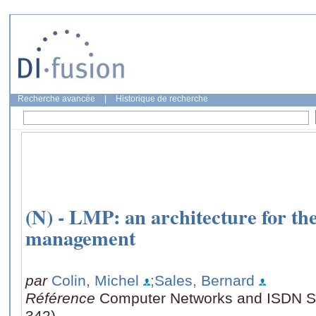
Recherche avancée
|
Historique de recherche
(N) - LMP: an architecture for th
management
par
Colin, Michel
;Sales, Bernard
Référence
Computer Networks and ISDN Sy
342)