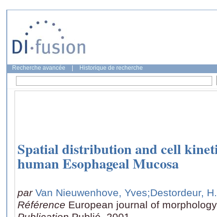
Recherche avancée
|
Historique de recherche
Spatial distribution and cell kinet
human Esophageal Mucosa
par
Van Nieuwenhove, Yves
;Destordeur, H.
Référence
European journal of morphology,
Publication
Publié, 2001