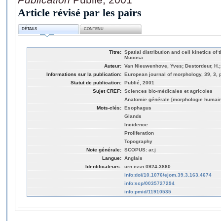
Article révisé par les pairs
DÉTAILS
CONTENU
Titre:
Spatial distribution and cell kinetics o
Mucosa
Auteur:
Van Nieuwenhove, Yves; Destordeur, H.;
Informations sur la publication:
European journal of morphology, 39, 3, 
Statut de publication:
Publié, 2001
Sujet CREF:
Sciences bio-médicales et agricoles
Anatomie générale [morphologie humai
Mots-clés:
Esophagus
Glands
Incidence
Proliferation
Topography
Note générale:
SCOPUS: ar.j
Langue:
Anglais
Identificateurs:
urn:issn:0924-3860
info:doi/10.1076/ejom.39.3.163.4674
info:scp/0035727294
info:pmid/11910535