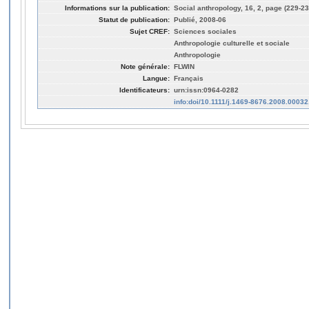
Informations sur la publication:
Social anthropology, 16, 2, page (229-23
Statut de publication:
Publié, 2008-06
Sujet CREF:
Sciences sociales
Anthropologie culturelle et sociale
Anthropologie
Note générale:
FLWIN
Langue:
Français
Identificateurs:
urn:issn:0964-0282
info:doi/10.1111/j.1469-8676.2008.00032