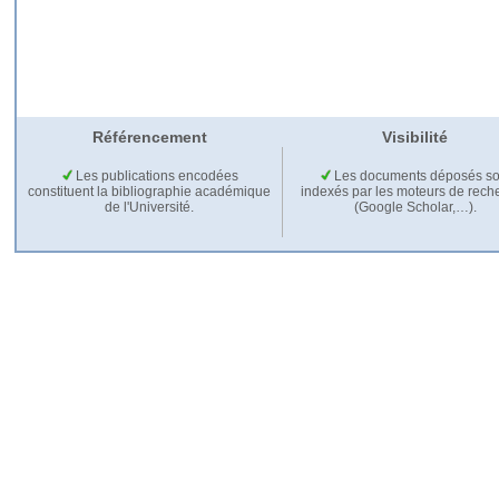
Référencement
Visibilité
Les publications encodées
Les documents déposés so
constituent la bibliographie académique
indexés par les moteurs de rech
de l'Université.
(Google Scholar,…).