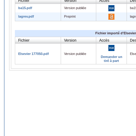
Fichier
Version
Accès
Des
ba15.pdf
Version publiée
ba1
lagrev.pdf
Preprint
lagr
Fichier importé d'Elsevier
Fichier
Version
Accès
Des
Elsevier 177050.pdf
Version publiée
Els
Demander un
tiré à part