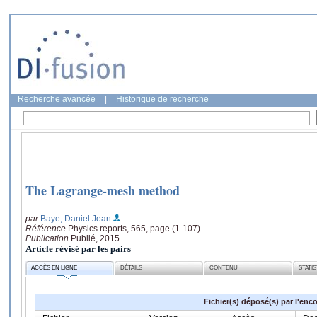
Recherche avancée
|
Historique de recherche
The Lagrange-mesh method
par
Baye, Daniel Jean
Référence
Physics reports, 565, page (1-107)
Publication
Publié, 2015
Article révisé par les pairs
ACCÈS EN LIGNE
DÉTAILS
CONTENU
STATI
Fichier(s) déposé(s) par l'enc