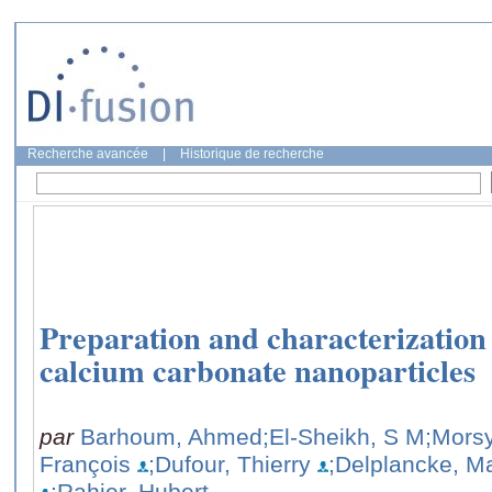
Recherche avancée
|
Historique de recherche
Preparation and characterization
calcium carbonate nanoparticles
par
Barhoum, Ahmed
;El-Sheikh, S M
;Morsy
François
;Dufour, Thierry
;Delplancke, M
;Rahier, Hubert