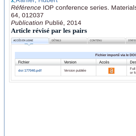
Référence
IOP conference series. Material
64, 012037
Publication
Publié, 2014
Article révisé par les pairs
ACCÈS EN LIGNE
DÉTAILS
CONTENU
STATI
Fichier importé via le DOI
Fichier
Version
Accès
Des
Full
doi 177040.pdf
Version publiée
or f