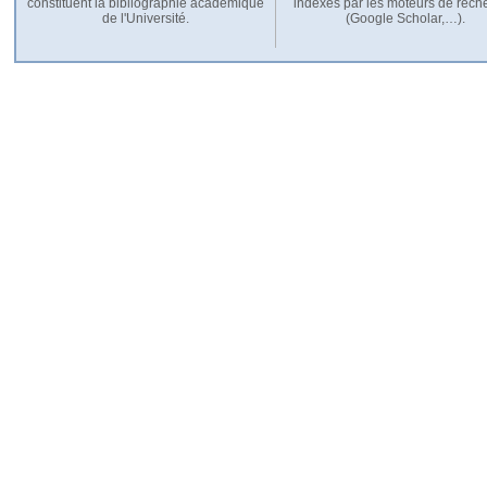
constituent la bibliographie académique
indexés par les moteurs de rech
de l'Université.
(Google Scholar,…).