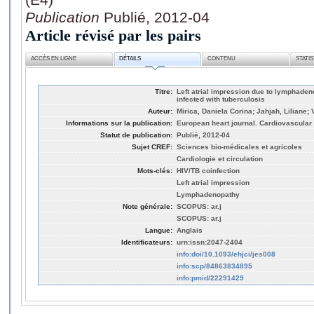
Publication
Publié, 2012-04
Article révisé par les pairs
ACCÈS EN LIGNE
DÉTAILS
CONTENU
STATI
Titre:
Left atrial impression due to lymphaden
infected with tuberculosis
Auteur:
Mirica, Daniela Corina; Jahjah, Liliane
Informations sur la publication:
European heart journal. Cardiovascular 
Statut de publication:
Publié, 2012-04
Sujet CREF:
Sciences bio-médicales et agricoles
Cardiologie et circulation
Mots-clés:
HIV/TB coinfection
Left atrial impression
Lymphadenopathy
Note générale:
SCOPUS: ar.j
SCOPUS: ar.j
Langue:
Anglais
Identificateurs:
urn:issn:2047-2404
info:doi/10.1093/ehjci/jes008
info:scp/84863834895
info:pmid/22291429