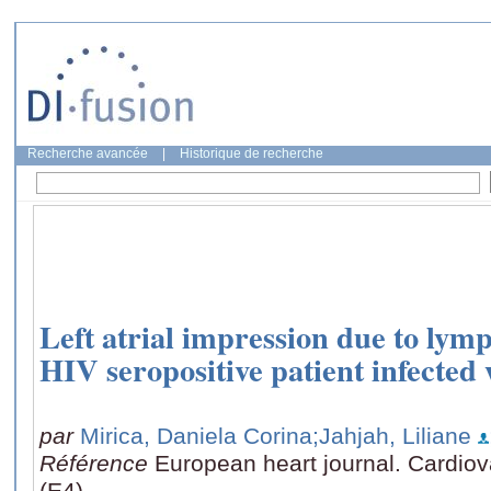
Recherche avancée
|
Historique de recherche
Left atrial impression due to ly
HIV seropositive patient infected 
par
Mirica, Daniela Corina
;Jahjah, Liliane
Référence
European heart journal. Cardiov
(E4)