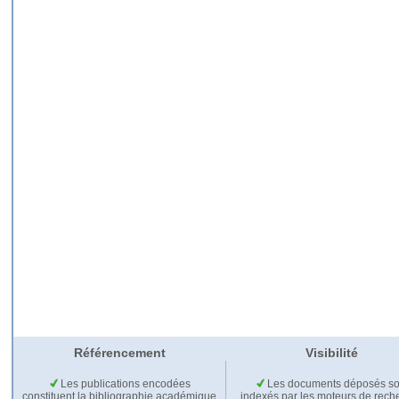
Référencement
Visibilité
Les publications encodées
Les documents déposés so
constituent la bibliographie académique
indexés par les moteurs de rech