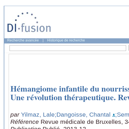
Recherche avancée
|
Historique de recherche
Hémangiome infantile du nourriss
Une révolution thérapeutique. Rev
par
Yilmaz, Lale
;Dangoisse, Chantal
;Sem
Référence
Revue médicale de Bruxelles, 3
Publication
Publié, 2013-12