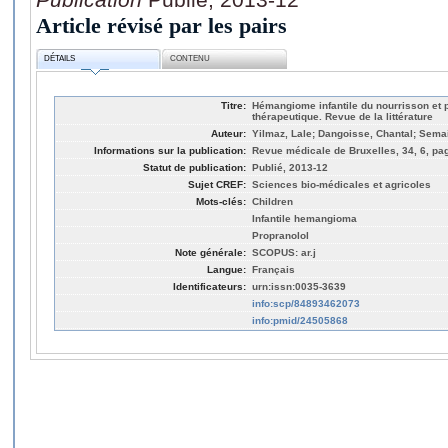
Article révisé par les pairs
DÉTAILS
CONTENU
Titre:
Hémangiome infantile du nourrisson et p
thérapeutique. Revue de la littérature
Auteur:
Yilmaz, Lale; Dangoisse, Chantal; Semai
Informations sur la publication:
Revue médicale de Bruxelles, 34, 6, pa
Statut de publication:
Publié, 2013-12
Sujet CREF:
Sciences bio-médicales et agricoles
Mots-clés:
Children
Infantile hemangioma
Propranolol
Note générale:
SCOPUS: ar.j
Langue:
Français
Identificateurs:
urn:issn:0035-3639
info:scp/84893462073
info:pmid/24505868