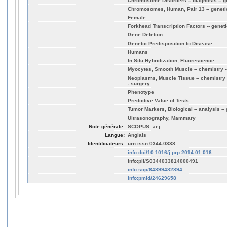
Chromosome Disorders -- diagnosis -- ge
Chromosomes, Human, Pair 13 -- geneti
Female
Forkhead Transcription Factors -- genet
Gene Deletion
Genetic Predisposition to Disease
Humans
In Situ Hybridization, Fluorescence
Myocytes, Smooth Muscle -- chemistry -
Neoplasms, Muscle Tissue -- chemistry --
- surgery
Phenotype
Predictive Value of Tests
Tumor Markers, Biological -- analysis --
Ultrasonography, Mammary
Note générale:
SCOPUS: ar.j
Langue:
Anglais
Identificateurs:
urn:issn:0344-0338
info:doi/10.1016/j.prp.2014.01.016
info:pii/S0344033814000491
info:scp/84899482894
info:pmid/24629658