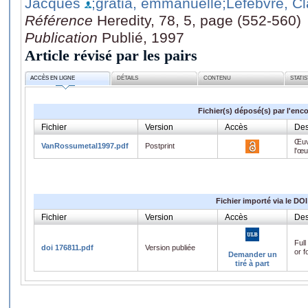
Jacques
;gratia, emmanuelle
;Lefebvre, C
Référence
Heredity, 78, 5, page (552-560)
Publication
Publié, 1997
Article révisé par les pairs
ACCÈS EN LIGNE
DÉTAILS
CONTENU
STATI
Fichier(s) déposé(s) par l'enc
Fichier
Version
Accès
Des
Œuv
VanRossumetal1997.pdf
Postprint
l'œ
Fichier importé via le DOI
Fichier
Version
Accès
Des
Full
doi 176811.pdf
Version publiée
or f
Demander un
tiré à part