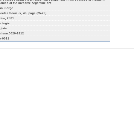
lonies of the invasive Argentine ant
on, Serge
sectes Sociaux, 48, page (25-26)
blié, 2001
hologie
glais
n:issn:0020-1812
a-0031