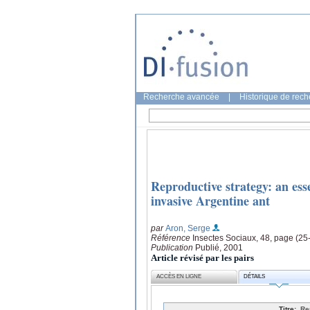
Recherche avancée
|
Historique de rec
Reproductive strategy: an esse
invasive Argentine ant
par
Aron, Serge
Référence
Insectes Sociaux, 48, page (25
Publication
Publié, 2001
Article révisé par les pairs
ACCÈS EN LIGNE
DÉTAILS
Titre:
Re