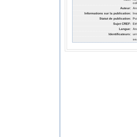
co
Auteur:
Ar
Informations sur la publication:
In
Statut de publication:
Pu
Sujet CREF:
Et
Langue:
An
Identificateurs:
ur
se