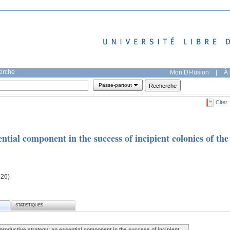
herche
Mon DI-fusion
|
À 
Passe-partout
Citer
ntial component in the success of incipient colonies of the
-26)
STATISTIQUES
productive strategy: an essential component in the success of incipient