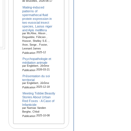
de Bruxelles, 2026-06-17
Mating-induced
patterns of
spermathecal fluid
protein expression in
two eusocial insect
species, Lasius niger
and Apis mellifera
par McAfee, Alison ,
Degueldre, Félicien ,
Hoover, Shelley S.E. ,
Aron, Serge , Foster,
Leonard James
2025-12
Publication
Psychopathologie et
médiation animale
par Englebert, Jérôme
2026-03-21
Publication
Présentation du soi
territorial
par Englebert, Jérôme
2025-12-18
Publication
Meeting Tobbie:Beastly
Stories About Urban
Red Foxes - A Case of
Infanticide
par Namias Vanden
Berghe, Chloé
2025-10-08
Publication