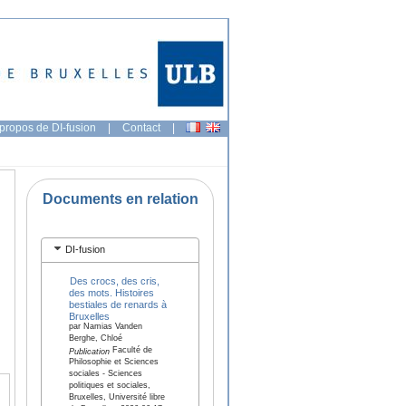
propos de DI-fusion
|
Contact
|
Documents en relation
DI-fusion
Des crocs, des cris,
des mots. Histoires
bestiales de renards à
Bruxelles
par Namias Vanden
Berghe, Chloé
Faculté de
Publication
Philosophie et Sciences
sociales - Sciences
politiques et sociales,
Bruxelles, Université libre