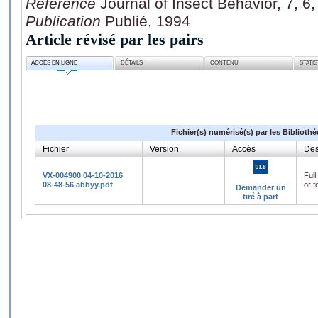
Référence
Journal of Insect Behavior, 7, 6
Publication
Publié, 1994
Article révisé par les pairs
ACCÈS EN LIGNE
DÉTAILS
CONTENU
STATI
Fichier(s) numérisé(s) par les Biblioth
Fichier
Version
Accès
Des
VX-004900 04-10-2016
Full
08-48-56 abbyy.pdf
or f
Demander un
tiré à part