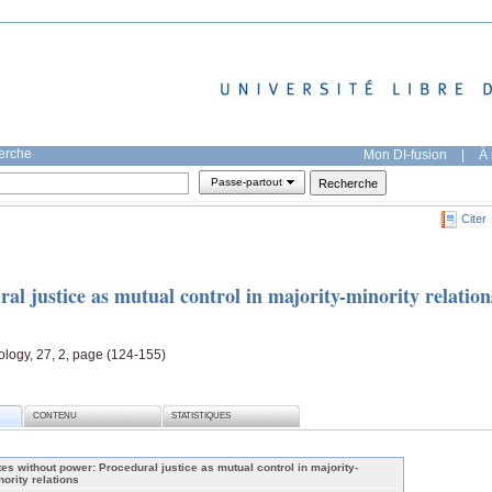
herche
Mon DI-fusion
|
À 
Passe-partout
Citer
al justice as mutual control in majority-minority relation
ology, 27, 2, page (124-155)
CONTENU
STATISTIQUES
tes without power: Procedural justice as mutual control in majority-
nority relations