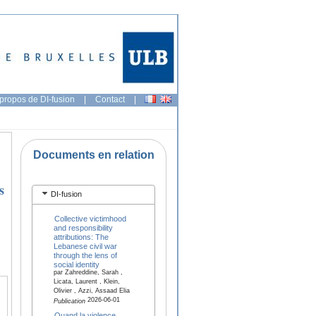
propos de DI-fusion
|
Contact
|
Documents en relation
s
DI-fusion
Collective victimhood
and responsibility
attributions: The
Lebanese civil war
through the lens of
social identity
par Zahreddine, Sarah ,
Licata, Laurent , Klein,
Olivier , Azzi, Assaad Elia
2026-06-01
Publication
Quand la violence