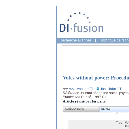
Recherche avancée
|
Historique de rec
Votes without power: Procedur
par
Azzi, Assaad Elia
;Jost, John J.T.
Référence
Journal of applied social psych
Publication
Publié, 1997-01
Article révisé par les pairs
ACCÈS EN LIGNE
DÉTAILS
Titre:
Vo
mi