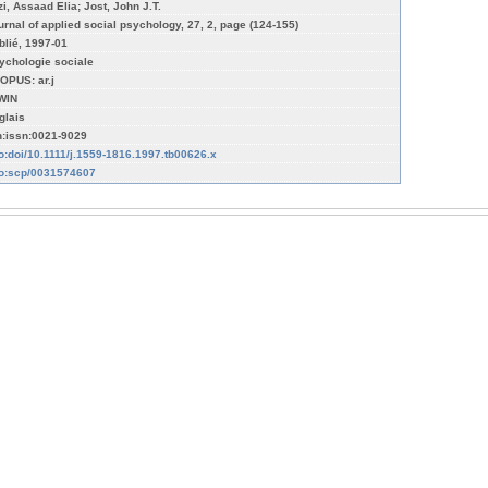
zi, Assaad Elia; Jost, John J.T.
urnal of applied social psychology, 27, 2, page (124-155)
blié, 1997-01
ychologie sociale
OPUS: ar.j
WIN
glais
n:issn:0021-9029
fo:doi/10.1111/j.1559-1816.1997.tb00626.x
fo:scp/0031574607