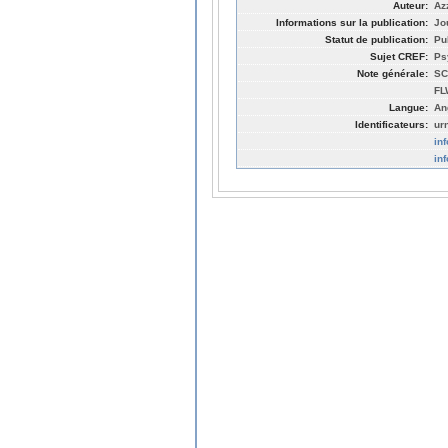
Auteur:
Az
Informations sur la publication:
Jo
Statut de publication:
Pu
Sujet CREF:
Ps
Note générale:
SC
FL
Langue:
An
Identificateurs:
ur
in
in