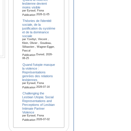
lesbienne devient
moins visible
par Eyraud, Fiona
2026-11-05
Publication
Théories de l’identité
sociale, de la
justification du système
et de la dominance
sociale
par Yzerbyt, Vincent ,
Klein, Olivier , Goudeau,
Sébastien , Wagner-Egger,
Pascal
Dunod, 2026-
Publication
06-25
Quand l'utopie masque
la violence :
Représentations
genrées des relations
lesbiennes
par Eyraud, Fiona
2026-07-16
Publication
Challenging the
Lesbian Utopia: Social
Representations and
Perceptions of Lesbian
Intimate Partner
Violence
par Eyraud, Fiona
2026-07-02
Publication