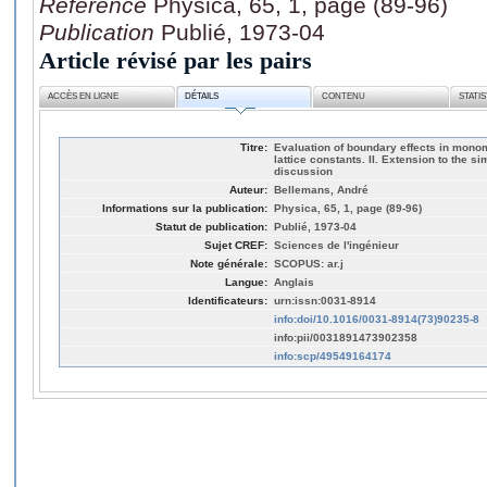
Référence
Physica, 65, 1, page (89-96)
Publication
Publié, 1973-04
Article révisé par les pairs
ACCÈS EN LIGNE
DÉTAILS
CONTENU
STATI
Titre:
Evaluation of boundary effects in mono
lattice constants. II. Extension to the s
discussion
Auteur:
Bellemans, André
Informations sur la publication:
Physica, 65, 1, page (89-96)
Statut de publication:
Publié, 1973-04
Sujet CREF:
Sciences de l'ingénieur
Note générale:
SCOPUS: ar.j
Langue:
Anglais
Identificateurs:
urn:issn:0031-8914
info:doi/10.1016/0031-8914(73)90235-8
info:pii/0031891473902358
info:scp/49549164174