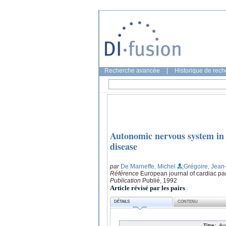
Recherche avancée
|
Historique de rec
Autonomic nervous system in r
disease
par
De Marneffe, Michel
;Grégoire, Jean
Référence
European journal of cardiac pac
Publication
Publié, 1992
Article révisé par les pairs
DÉTAILS
CONTENU
Titre:
Au