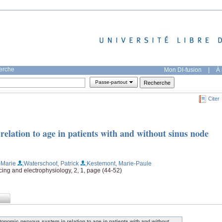
herche
Mon DI-fusion
|
À 
Passe-partout
Citer
elation to age in patients with and without sinus node
-Marie
;Waterschoot, Patrick
;Kestemont, Marie-Paule
ing and electrophysiology, 2, 1, page (44-52)
tonomic nervous system in relation to age in patients with and without