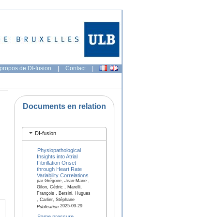
propos de DI-fusion
|
Contact
|
Documents en relation
DI-fusion
Physiopathological
Insights into Atrial
Fibrillation Onset
through Heart Rate
Variability Correlations
par Grégoire, Jean-Marie ,
Gilon, Cédric , Marelli,
François , Bersini, Hugues
, Carlier, Stéphane
2025-09-29
Publication
Same pressure,