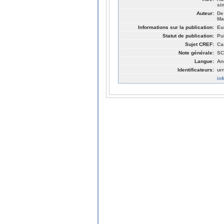
si
Auteur:
De
Ma
Informations sur la publication:
Eu
Statut de publication:
Pu
Sujet CREF:
Ca
Note générale:
SC
Langue:
An
Identificateurs:
ur
in