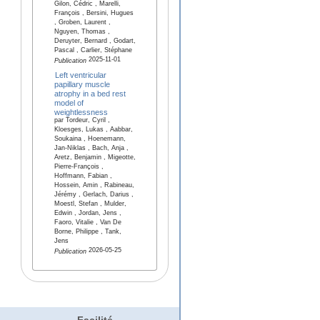
Gilon, Cédric , Marelli,
François , Bersini, Hugues
, Groben, Laurent ,
Nguyen, Thomas ,
Deruyter, Bernard , Godart,
Pascal , Carlier, Stéphane
2025-11-01
Publication
Left ventricular
papillary muscle
atrophy in a bed rest
model of
weightlessness
par Tordeur, Cyril ,
Kloesges, Lukas , Aabbar,
Soukaina , Hoenemann,
Jan-Niklas , Bach, Anja ,
Aretz, Benjamin , Migeotte,
Pierre-François ,
Hoffmann, Fabian ,
Hossein, Amin , Rabineau,
Jérémy , Gerlach, Darius ,
Moestl, Stefan , Mulder,
Edwin , Jordan, Jens ,
Faoro, Vitalie , Van De
Borne, Philippe , Tank,
Jens
2026-05-25
Publication