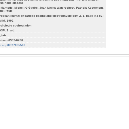
nus node disease
 Marneffe, Michel; Grégoire, Jean-Marie; Waterschoot, Patrick; Kestemont,
rie-Paule
ropean journal of cardiac pacing and electrophysiology, 2, 1, page (44-52)
blié, 1992
rdiologie et circulation
OPUS: ar.j
glais
n:issn:0939-6780
fo:scp/0027095569