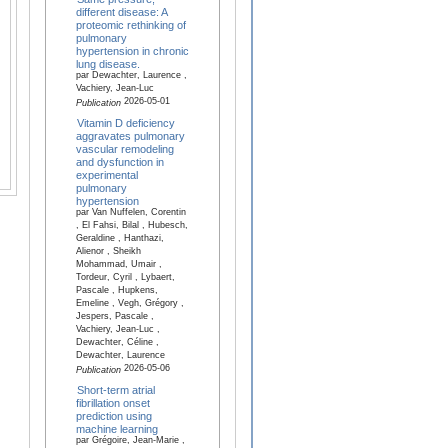
different disease: A
proteomic rethinking of
pulmonary
hypertension in chronic
lung disease.
par Dewachter, Laurence ,
Vachiery, Jean-Luc
2026-05-01
Publication
Vitamin D deficiency
aggravates pulmonary
vascular remodeling
and dysfunction in
experimental
pulmonary
hypertension
par Van Nuffelen, Corentin
, El Fahsi, Bilal , Hubesch,
Geraldine , Hanthazi,
Alienor , Sheikh
Mohammad, Umair ,
Tordeur, Cyril , Lybaert,
Pascale , Hupkens,
Emeline , Vegh, Grégory ,
Jespers, Pascale ,
Vachiery, Jean-Luc ,
Dewachter, Céline ,
Dewachter, Laurence
2026-05-06
Publication
Short-term atrial
fibrillation onset
prediction using
machine learning
par Grégoire, Jean-Marie ,